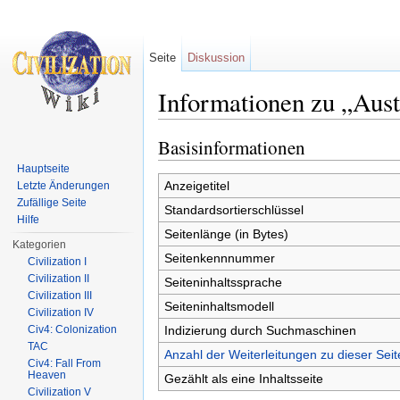
Seite
Diskussion
Informationen zu „Aust
Wechseln zu:
Navigation
,
Suche
Basisinformationen
Hauptseite
Anzeigetitel
Letzte Änderungen
Zufällige Seite
Standardsortierschlüssel
Hilfe
Seitenlänge (in Bytes)
Kategorien
Seitenkennnummer
Civilization I
Civilization II
Seiteninhaltssprache
Civilization III
Seiteninhaltsmodell
Civilization IV
Indizierung durch Suchmaschinen
Civ4: Colonization
TAC
Anzahl der Weiterleitungen zu dieser Seit
Civ4: Fall From
Heaven
Gezählt als eine Inhaltsseite
Civilization V