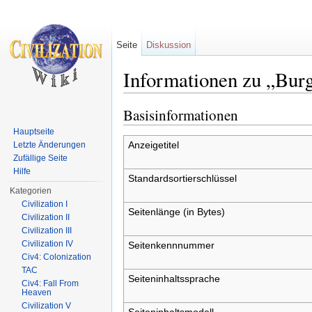
Seite
Diskussion
Informationen zu „Bur
Wechseln zu:
Navigation
,
Suche
Basisinformationen
Hauptseite
Anzeigetitel
Letzte Änderungen
Zufällige Seite
Hilfe
Standardsortierschlüssel
Kategorien
Civilization I
Seitenlänge (in Bytes)
Civilization II
Civilization III
Civilization IV
Seitenkennnummer
Civ4: Colonization
TAC
Seiteninhaltssprache
Civ4: Fall From
Heaven
Civilization V
Seiteninhaltsmodell