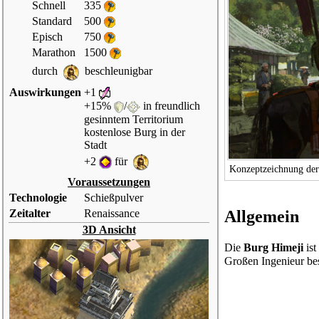
Schnell
335
Standard
500
Episch
750
Marathon
1500
durch
beschleunigbar
Auswirkungen
+1
+15%
/
in freundlich
gesinntem Territorium
kostenlose
Burg
in der
Stadt
+2
für
Konzeptzeichnung der
Voraussetzungen
Technologie
Schießpulver
Zeitalter
Renaissance
Allgemein
3D Ansicht
Die
Burg Himeji
ist
Großen Ingenieur
bes