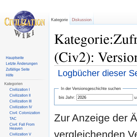
Kategorie
Diskussion
Kategorie:Zuf
(Civ2): Versio
Hauptseite
Letzte Änderungen
Zufällige Seite
Logbücher dieser Se
Hilfe
Wechseln zu:
Navigation
,
Suche
Kategorien
In der Versionsgeschichte suchen
Civilization I
Civilization II
bis Jahr:
u
Civilization III
Civilization IV
Civ4: Colonization
Zur Anzeige der 
TAC
Civ4: Fall From
Heaven
vergleichenden V
Civilization V