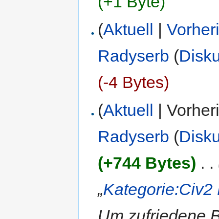
(+1 Byte)
(
Aktuell
|
Vorher
Radyserb
(
Disk
(-4 Bytes)
(
Aktuell
| Vorher
Radyserb
(
Disk
(+744 Bytes)
‎
. .
„
Kategorie:Civ2
Um zufriedene 