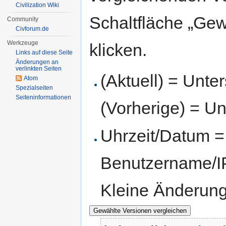
Civilization Wiki
Schaltfläche „Gew
Community
Civforum.de
Werkzeuge
klicken.
Links auf diese Seite
Änderungen an
verlinkten Seiten
(Aktuell) = Unte
Atom
Spezialseiten
Seiten­informationen
(Vorherige) = Un
Uhrzeit/Datum = 
Benutzername/IP
Kleine Änderun