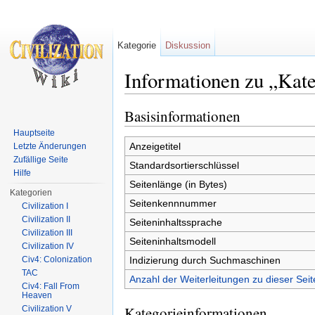
Kategorie
Diskussion
Informationen zu „Kate
Wechseln zu:
Navigation
,
Suche
Basisinformationen
Hauptseite
Anzeigetitel
Letzte Änderungen
Zufällige Seite
Standardsortierschlüssel
Hilfe
Seitenlänge (in Bytes)
Kategorien
Seitenkennnummer
Civilization I
Civilization II
Seiteninhaltssprache
Civilization III
Seiteninhaltsmodell
Civilization IV
Indizierung durch Suchmaschinen
Civ4: Colonization
TAC
Anzahl der Weiterleitungen zu dieser Seit
Civ4: Fall From
Heaven
Kategorieinformationen
Civilization V