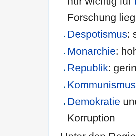
nur wichtig für
Forschung lieg
Despotismus
:
Monarchie
: ho
Republik
: geri
Kommunismus
Demokratie
un
Korruption