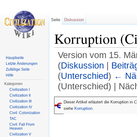
Seite
Diskussion
Korruption (C
Version vom 15. Mä
Hauptseite
(
Diskussion
|
Beiträ
Letzte Änderungen
Zufällige Seite
(
Unterschied
)
← Näc
Hilfe
(Unterschied) | Näc
Kategorien
Civilization I
Wechseln zu:
Navigation
,
Suche
Civilization II
Civilization III
Dieser Artikel erläutert die Korruption in
Ci
Civilization IV
siehe
Korruption
.
Civ4: Colonization
TAC
Civ4: Fall From
Heaven
Civilization V