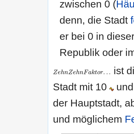
zwischen 0 (
Häu
denn, die Stadt
er bei 0 in diese
Republik oder i
ist d
.
.
.
Z
e
h
n
Z
e
h
n
F
a
k
t
o
r
Z
e
h
n
Z
e
h
n
F
a
k
t
o
r
.
.
.
Stadt mit 10
und 
der Hauptstadt, 
und möglichem
F