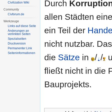
Durch
Korruptio
Civilization Wiki
Community
allen Städten eine
Civforum.de
Werkzeuge
Links auf diese Seite
ein Teil der
Hande
Änderungen an
verlinkten Seiten
Spezialseiten
nicht nutzbar. Das
Druckversion
Permanenter Link
Seiten­informationen
die
Sätze
in
/
/
u
fließt nicht in di
Bauprojekts.