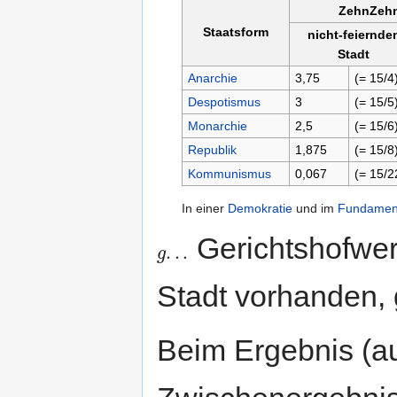
ZehnZehnF
Staatsform
nicht-feiernde
Stadt
Anarchie
3,75
(= 15/4
Despotismus
3
(= 15/5
Monarchie
2,5
(= 15/6
Republik
1,875
(= 15/8
Kommunismus
0,067
(= 15/2
In einer
Demokratie
und im
Fundamen
Gerichtshofwer
.
.
.
g
g
.
.
.
Stadt vorhanden, 
Beim Ergebnis (a