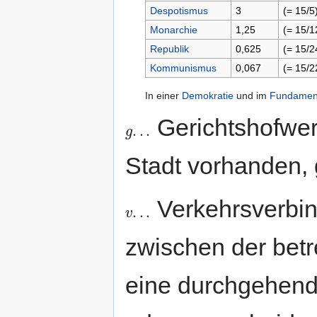
Despotismus
3
(= 15/5
Monarchie
1,25
(= 15/1
Republik
0,625
(= 15/2
Kommunismus
0,067
(= 15/2
In einer
Demokratie
und im
Fundamen
Gerichtshofwer
.
.
.
g
g
.
.
.
Stadt vorhanden, 
Verkehrsverbi
.
.
.
v
v
.
.
.
zwischen der betr
eine durchgehen