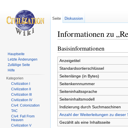
Seite
Diskussion
Informationen zu „Re
Wechseln zu:
Navigation
,
Suche
Basisinformationen
Hauptseite
Letzte Änderungen
Anzeigetitel
Zufällige Seite
Standardsortierschlüssel
Hilfe
Seitenlänge (in Bytes)
Kategorien
Seitenkennnummer
Civilization I
Civilization II
Seiteninhaltssprache
Civilization III
Seiteninhaltsmodell
Civilization IV
Civ4: Colonization
Indizierung durch Suchmaschinen
TAC
Anzahl der Weiterleitungen zu dieser 
Civ4: Fall From
Heaven
Gezählt als eine Inhaltsseite
Civilization V