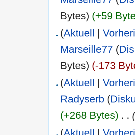
Bytes)
(+59 Byte
(
Aktuell
|
Vorher
Marseille77
(
Dis
Bytes)
(-173 Byt
(
Aktuell
|
Vorher
Radyserb
(
Disk
(+268 Bytes)
‎
. .
(
Aktuell
|
Vorher