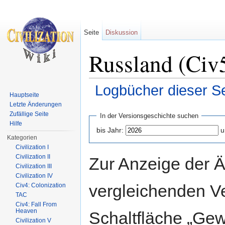
Seite
Diskussion
Russland (Civ5
Logbücher dieser Se
Hauptseite
Wechseln zu:
Navigation
,
Suche
Letzte Änderungen
Zufällige Seite
In der Versionsgeschichte suchen
Hilfe
bis Jahr:
u
Kategorien
Civilization I
Civilization II
Zur Anzeige der 
Civilization III
Civilization IV
vergleichenden V
Civ4: Colonization
TAC
Civ4: Fall From
Heaven
Schaltfläche „Gew
Civilization V