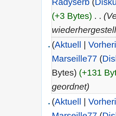
Radyserb
(
Disk
(+3 Bytes)
‎
. .
(V
wiederhergestell
(
Aktuell
|
Vorher
Marseille77
(
Dis
Bytes)
(+131 By
geordnet)
(
Aktuell
|
Vorher
Marseille77
(
Dis