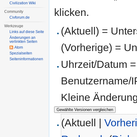
Civilization Wiki
klicken.
Community
Civforum.de
Werkzeuge
(Aktuell) = Unte
Links auf diese Seite
Änderungen an
verlinkten Seiten
(Vorherige) = Un
Atom
Spezialseiten
Seiten­informationen
Uhrzeit/Datum = 
Benutzername/IP
Kleine Änderun
(Aktuell |
Vorher