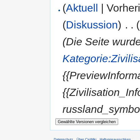
(
Aktuell
| Vorher
(
Diskussion
)
‎
. .
(Die Seite wurd
Kategorie:Zivili
{{PreviewInform
{{Zivilisation_I
russland_symbol_
Datenschutz
Über CivWiki
Haftungsausschluss