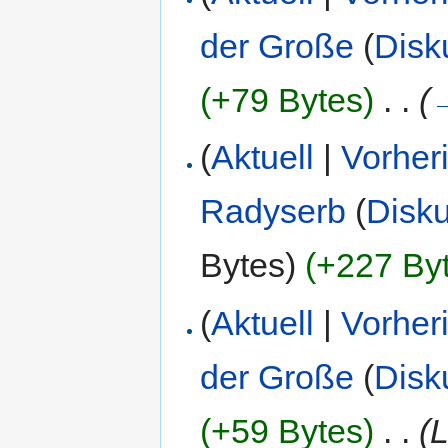
der Große
(
Disk
(+79 Bytes)
‎
. .
(
(
Aktuell
|
Vorher
Radyserb
(
Disk
Bytes)
(+227 By
(
Aktuell
|
Vorher
der Große
(
Disk
(+59 Bytes)
‎
. .
(