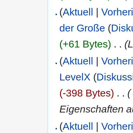
(
Aktuell
|
Vorher
der Große
(
Disk
(+61 Bytes)
‎
. .
(L
(
Aktuell
|
Vorher
LevelX
(
Diskuss
(-398 Bytes)
‎
. .
(
Eigenschaften a
(
Aktuell
|
Vorher