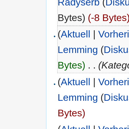
Radyserb
(
Disk
Bytes)
(-8 Bytes
(
Aktuell
|
Vorher
Lemming
(
Disku
Bytes)
‎
. .
(Kateg
(
Aktuell
|
Vorher
Lemming
(
Disku
Bytes)