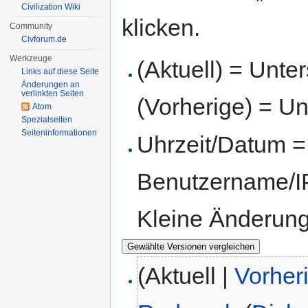
Civilization Wiki
klicken.
Community
Civforum.de
Werkzeuge
(Aktuell) = Unte
Links auf diese Seite
Änderungen an
verlinkten Seiten
(Vorherige) = Un
Atom
Spezialseiten
Seiten­informationen
Uhrzeit/Datum = 
Benutzername/IP
Kleine Änderun
(Aktuell |
Vorher