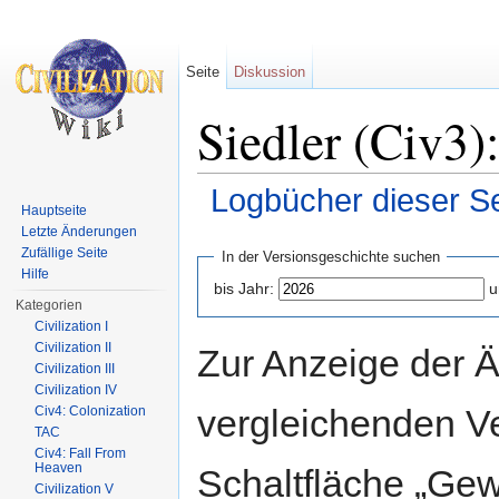
Seite
Diskussion
Siedler (Civ3)
Logbücher dieser Se
Hauptseite
Wechseln zu:
Navigation
,
Suche
Letzte Änderungen
Zufällige Seite
In der Versionsgeschichte suchen
Hilfe
bis Jahr:
u
Kategorien
Civilization I
Civilization II
Zur Anzeige der 
Civilization III
Civilization IV
vergleichenden V
Civ4: Colonization
TAC
Civ4: Fall From
Heaven
Schaltfläche „Gew
Civilization V