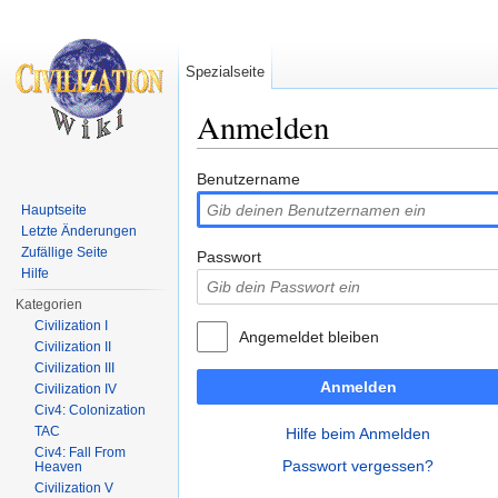
Spezialseite
Anmelden
Wechseln zu:
Navigation
,
Suche
Benutzername
Hauptseite
Letzte Änderungen
Zufällige Seite
Passwort
Hilfe
Kategorien
Civilization I
Angemeldet bleiben
Civilization II
Civilization III
Anmelden
Civilization IV
Civ4: Colonization
TAC
Hilfe beim Anmelden
Civ4: Fall From
Passwort vergessen?
Heaven
Civilization V