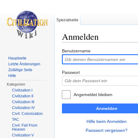
Spezialseite
Anmelden
Wechseln zu:
Navigation
,
Suche
Benutzername
Hauptseite
Letzte Änderungen
Zufällige Seite
Passwort
Hilfe
Kategorien
Civilization I
Angemeldet bleiben
Civilization II
Civilization III
Civilization IV
Anmelden
Civ4: Colonization
TAC
Hilfe beim Anmelden
Civ4: Fall From
Heaven
Passwort vergessen?
Civilization V