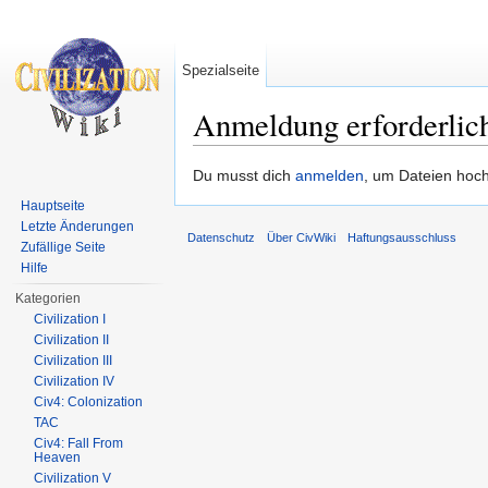
Spezialseite
Anmeldung erforderlic
Wechseln zu:
Navigation
,
Suche
Du musst dich
anmelden
, um Dateien hoc
Hauptseite
Letzte Änderungen
Datenschutz
Über CivWiki
Haftungsausschluss
Zufällige Seite
Hilfe
Kategorien
Civilization I
Civilization II
Civilization III
Civilization IV
Civ4: Colonization
TAC
Civ4: Fall From
Heaven
Civilization V