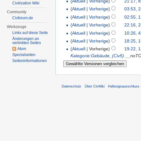
(
Aktuell
|
Vorherige
)
21:17, 8
Civilization Wiki
(
Aktuell
|
Vorherige
)
03:53, 2
Community
(
Aktuell
|
Vorherige
)
02:55, 1
Civforum.de
(
Aktuell
|
Vorherige
)
22:16, 2
Werkzeuge
(
Aktuell
|
Vorherige
)
10:26, 4
Links auf diese Seite
Änderungen an
(
Aktuell
|
Vorherige
)
18:25, 
verlinkten Seiten
(
Aktuell
| Vorherige)
19:22, 
Atom
Spezialseiten
Kategorie:Gebäude_(Civ5)
__noTOC
Seiten­informationen
Datenschutz
Über CivWiki
Haftungsausschluss