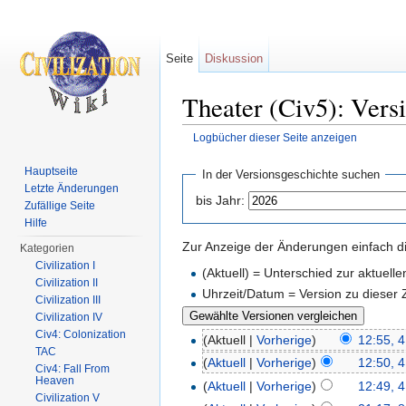
Seite
Diskussion
Theater (Civ5): Vers
Logbücher dieser Seite anzeigen
Wechseln zu:
Navigation
,
Suche
Hauptseite
In der Versionsgeschichte suchen
Letzte Änderungen
bis Jahr:
Zufällige Seite
Hilfe
Zur Anzeige der Änderungen einfach di
Kategorien
Civilization I
(Aktuell) = Unterschied zur aktuell
Civilization II
Uhrzeit/Datum = Version zu dieser
Civilization III
Civilization IV
Civ4: Colonization
(Aktuell |
Vorherige
)
12:55, 
TAC
(
Aktuell
|
Vorherige
)
12:50, 
Civ4: Fall From
Heaven
(
Aktuell
|
Vorherige
)
12:49, 
Civilization V