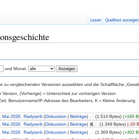
Lesen
Quelltext anzeigen
ionsgeschichte
und Monat:
e zu vergleichenden Versionen auswählen und die Schaltfläche „Gewähl
en Version, (Vorherige) = Unterschied zur vorherigen Version
 Zeit, Benutzername/IP-Adresse des Bearbeiters, K = Kleine Änderung
4. Mai 2026
‎
Radyserb
(
Diskussion
|
Beiträge
)
‎
. .
(1.514 Bytes)
(+165 B
4. Mai 2026
‎
Radyserb
(
Diskussion
|
Beiträge
)
‎
K
. .
(1.349 Bytes)
(-20 B
4. Mai 2026
‎
Radyserb
(
Diskussion
|
Beiträge
)
‎
. .
(1.369 Bytes)
(+302 B