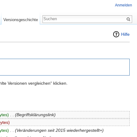
Anmelden
Versionsgeschichte
Hilfe
te Versionen vergleichen“ klicken.
ytes)
‎
. .
(Begriffsklärungslink)
ytes)
ytes)
‎
. .
(Veränderungen seit 2015 wiederhergestellt+)