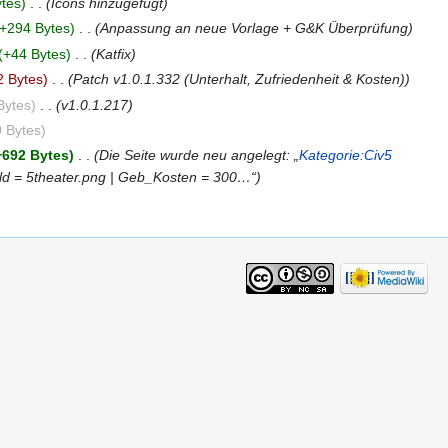
tes)
‎
. .
(Icons hinzugefügt)
(+294 Bytes)
‎
. .
(Anpassung an neue Vorlage + G&K Überprüfung)
(+44 Bytes)
‎
. .
(Katfix)
2 Bytes)
‎
. .
(Patch v1.0.1.332 (Unterhalt, Zufriedenheit & Kosten))
Bytes)
‎
. .
(v1.0.1.217)
0 Bytes)
+692 Bytes)
‎
. .
(Die Seite wurde neu angelegt: „
Kategorie:Civ5
d = 5theater.png | Geb_Kosten = 300…“)