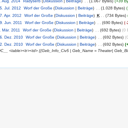
. Aug. 2014
‎
Radyserb
(
Diskussion
|
Beiträge
)
‎
. .
(1.067 Bytes)
(+39 By
5. Jul. 2012
‎
Worf der Große
(
Diskussion
|
Beiträge
)
‎
. .
(1.028 Bytes)
7. Apr. 2012
‎
Worf der Große
(
Diskussion
|
Beiträge
)
‎
K
. .
(734 Bytes)
9. Jun. 2011
‎
Worf der Große
(
Diskussion
|
Beiträge
)
‎
. .
(690 Bytes)
(-
. Mär. 2011
‎
Worf der Große
(
Diskussion
|
Beiträge
)
‎
. .
(692 Bytes)
(0 
16. Dez. 2010
‎
Worf der Große
(
Diskussion
|
Beiträge
)
‎
. .
(692 Bytes)
(
12. Dez. 2010
‎
Worf der Große
(
Diskussion
|
Beiträge
)
‎
. .
(692 Bytes)
(
__ <table><tr><td> {{Geb_Info_Civ5 | Geb_Name = Theater| Geb_Bil