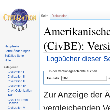
Seite
Diskussion
Amerikanisch
(CivBE): Vers
Hauptseite
Letzte Änderungen
Zufällige Seite
Logbücher dieser Se
Hilfe
Wechseln zu:
Navigation
,
Suche
Kategorien
In der Versionsgeschichte suchen
Civilization I
Civilization II
bis Jahr:
u
Civilization III
Civilization IV
Civ4: Colonization
Zur Anzeige der 
TAC
Civ4: Fall From
Heaven
vergleichenden V
Civilization V