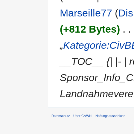
Marseille77
(
Dis
(+812 Bytes)
‎
. .
„
Kategorie:CivB
__TOC__ {| |- | 
Sponsor_Info_C
Landnahmevere
Datenschutz
Über CivWiki
Haftungsausschluss