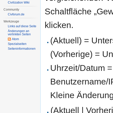
Civilization Wiki
Schaltfläche „Gew
Community
Civforum.de
Werkzeuge
klicken.
Links auf diese Seite
Änderungen an
verlinkten Seiten
(Aktuell) = Unte
Atom
Spezialseiten
Seiten­informationen
(Vorherige) = Un
Uhrzeit/Datum = 
Benutzername/IP
Kleine Änderun
(Aktuell | Vorher