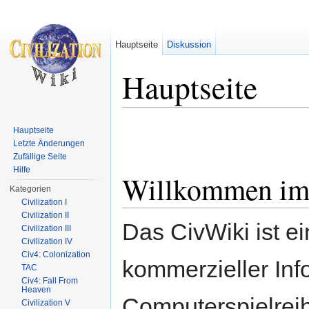
Hauptseite
Diskussion
Hauptseite
Wechseln zu:
Navigation
,
Suche
Hauptseite
Letzte Änderungen
Zufällige Seite
Hilfe
Willkommen im 
Kategorien
Civilization I
Civilization II
Das CivWiki ist ei
Civilization III
Civilization IV
Civ4: Colonization
kommerzieller Inf
TAC
Civ4: Fall From
Heaven
Computerspielreih
Civilization V