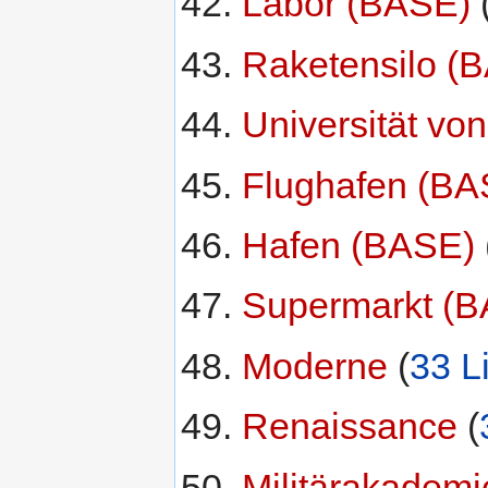
Labor (BASE)
‏‎ 
Raketensilo (
Universität vo
Flughafen (BA
Hafen (BASE)
‏‎
Supermarkt (
Moderne
‏‎ (
33 L
Renaissance
‏‎ (
Militärakadem