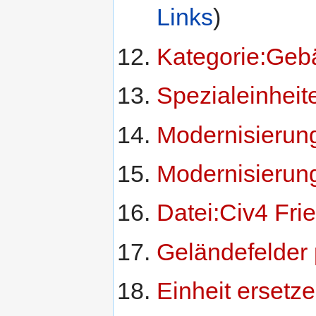
Links
)
Kategorie:Geb
Spezialeinheit
Modernisierung
Modernisierun
Datei:Civ4 Fri
Geländefelder 
Einheit ersetz