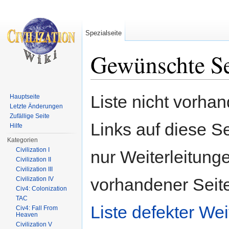
Spezialseite
Gewünschte Se
Wechseln zu:
Navigation
,
Suche
Liste nicht vorha
Hauptseite
Letzte Änderungen
Zufällige Seite
Links auf diese Se
Hilfe
Kategorien
Civilization I
nur Weiterleitunge
Civilization II
Civilization III
vorhandener Seite
Civilization IV
Civ4: Colonization
TAC
Liste defekter Wei
Civ4: Fall From
Heaven
Civilization V