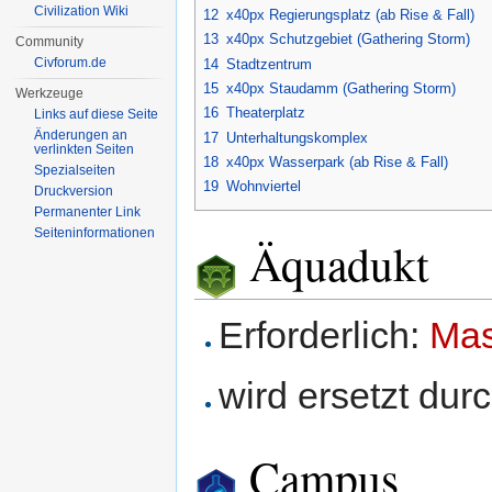
Civilization Wiki
12
x40px Regierungsplatz (ab Rise & Fall)
13
x40px Schutzgebiet (Gathering Storm)
Community
Civforum.de
14
Stadtzentrum
15
x40px Staudamm (Gathering Storm)
Werkzeuge
16
Theaterplatz
Links auf diese Seite
Änderungen an
17
Unterhaltungskomplex
verlinkten Seiten
18
x40px Wasserpark (ab Rise & Fall)
Spezialseiten
19
Wohnviertel
Druckversion
Permanenter Link
Seiten­informationen
Äquadukt
Erforderlich:
Mas
wird ersetzt dur
Campus