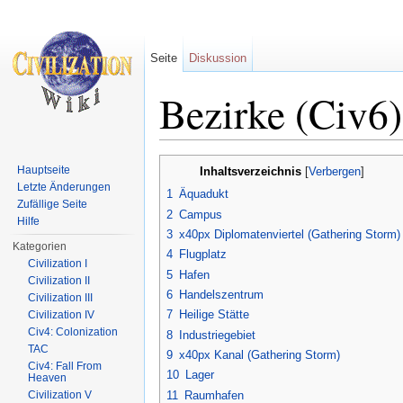
Seite
Diskussion
Bezirke (Civ6)
Wechseln zu:
Navigation
,
Suche
Hauptseite
Inhaltsverzeichnis
[
Verbergen
]
Letzte Änderungen
1
Äquadukt
Zufällige Seite
2
Campus
Hilfe
3
x40px Diplomatenviertel (Gathering Storm)
Kategorien
4
Flugplatz
Civilization I
5
Hafen
Civilization II
6
Handelszentrum
Civilization III
7
Heilige Stätte
Civilization IV
Civ4: Colonization
8
Industriegebiet
TAC
9
x40px Kanal (Gathering Storm)
Civ4: Fall From
10
Lager
Heaven
11
Raumhafen
Civilization V