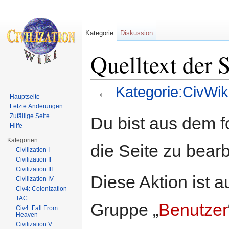
Kategorie
Diskussion
Quelltext der 
←
Kategorie:CivWik
Hauptseite
Wechseln zu:
Navigation
,
Suche
Letzte Änderungen
Zufällige Seite
Du bist aus dem f
Hilfe
Kategorien
die Seite zu bearb
Civilization I
Civilization II
Civilization III
Diese Aktion ist a
Civilization IV
Civ4: Colonization
TAC
Gruppe „
Benutzer
Civ4: Fall From
Heaven
Civilization V