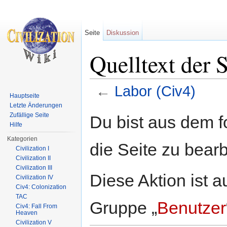
Seite
Diskussion
Quelltext der 
←
Labor (Civ4)
Hauptseite
Wechseln zu:
Navigation
,
Suche
Letzte Änderungen
Zufällige Seite
Du bist aus dem f
Hilfe
Kategorien
die Seite zu bearb
Civilization I
Civilization II
Civilization III
Diese Aktion ist a
Civilization IV
Civ4: Colonization
TAC
Gruppe „
Benutzer
Civ4: Fall From
Heaven
Civilization V