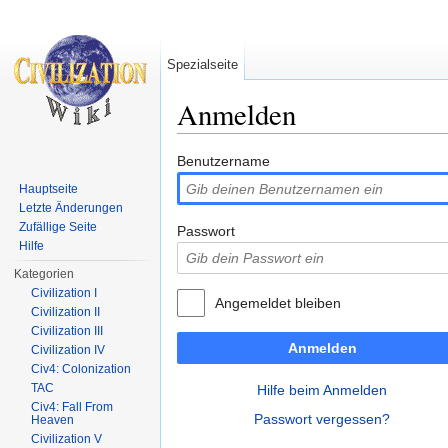
Spezialseite
Anmelden
Wechseln zu:
Navigation
,
Suche
Benutzername
Hauptseite
Letzte Änderungen
Zufällige Seite
Passwort
Hilfe
Kategorien
Civilization I
Angemeldet bleiben
Civilization II
Civilization III
Anmelden
Civilization IV
Civ4: Colonization
TAC
Hilfe beim Anmelden
Civ4: Fall From
Passwort vergessen?
Heaven
Civilization V