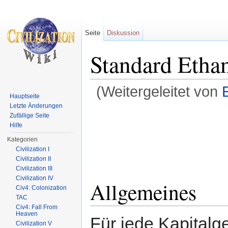
Seite
Diskussion
Standard Ethan
(Weitergeleitet von
Hauptseite
Wechseln zu:
Navigation
,
Suche
Letzte Änderungen
Zufällige Seite
Hilfe
Kategorien
Civilization I
Civilization II
Civilization III
Civilization IV
Allgemeines
Civ4: Colonization
TAC
Civ4: Fall From
Heaven
Für jede Kapitalge
Civilization V