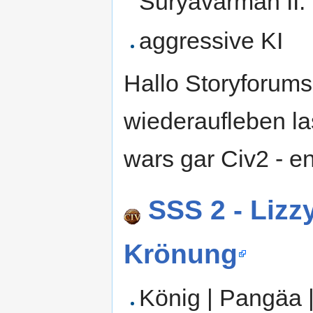
Suryavarman II.
aggressive KI
Hallo Storyforums
wiederaufleben la
wars gar Civ2 - en
SSS 2 - Lizz
Krönung
König | Pangäa |