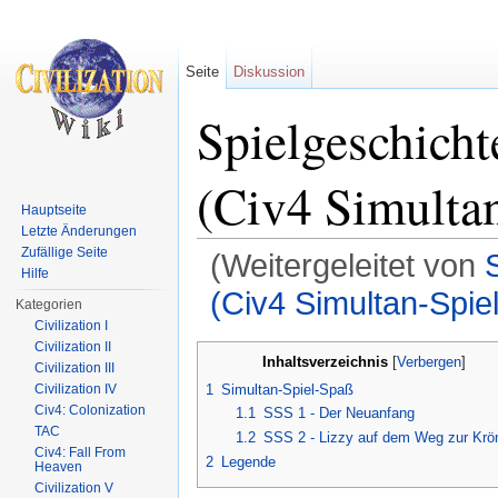
Seite
Diskussion
Spielgeschich
(Civ4 Simulta
Hauptseite
Letzte Änderungen
Zufällige Seite
(Weitergeleitet von
Hilfe
(Civ4 Simultan-Spie
Kategorien
Civilization I
Wechseln zu:
Navigation
,
Suche
Civilization II
Inhaltsverzeichnis
[
Verbergen
]
Civilization III
1
Simultan-Spiel-Spaß
Civilization IV
Civ4: Colonization
1.1
SSS 1 - Der Neuanfang
TAC
1.2
SSS 2 - Lizzy auf dem Weg zur Krö
Civ4: Fall From
2
Legende
Heaven
Civilization V