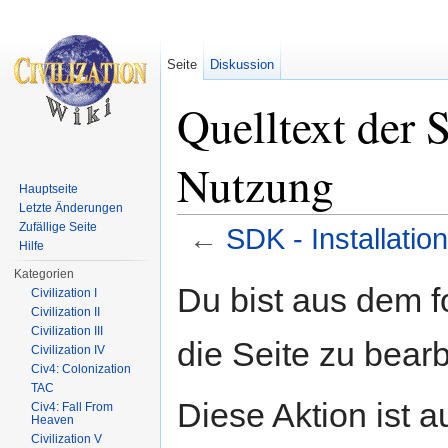
Seite
Diskussion
Quelltext der 
Nutzung
Hauptseite
Letzte Änderungen
Zufällige Seite
←
SDK - Installati
Hilfe
Wechseln zu:
Navigation
,
Suche
Kategorien
Du bist aus dem f
Civilization I
Civilization II
Civilization III
die Seite zu bearb
Civilization IV
Civ4: Colonization
TAC
Diese Aktion ist a
Civ4: Fall From
Heaven
Civilization V