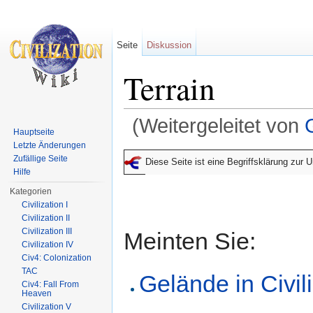
Seite
Diskussion
Terrain
(Weitergeleitet von
Hauptseite
Wechseln zu:
Navigation
,
Suche
Letzte Änderungen
Zufällige Seite
Diese Seite ist eine Begriffsklärung zur
Hilfe
Kategorien
Civilization I
Civilization II
Civilization III
Meinten Sie:
Civilization IV
Civ4: Colonization
TAC
Gelände in Civil
Civ4: Fall From
Heaven
Civilization V