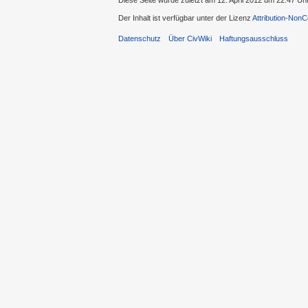
Diese Seite wurde zuletzt am 12. April 2012 um 22:47 Uh
Der Inhalt ist verfügbar unter der Lizenz
Attribution-Non
Datenschutz
Über CivWiki
Haftungsausschluss