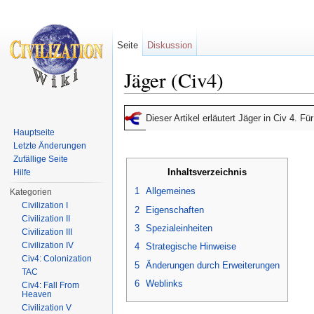
Seite
Diskussion
Jäger (Civ4)
Wechseln zu:
Navigation
,
Suche
Dieser Artikel erläutert Jäger in Civ 4. F
Hauptseite
Letzte Änderungen
Zufällige Seite
Inhaltsverzeichnis
Hilfe
1
Allgemeines
Kategorien
Civilization I
2
Eigenschaften
Civilization II
3
Spezialeinheiten
Civilization III
Civilization IV
4
Strategische Hinweise
Civ4: Colonization
5
Änderungen durch Erweiterungen
TAC
6
Weblinks
Civ4: Fall From
Heaven
Civilization V