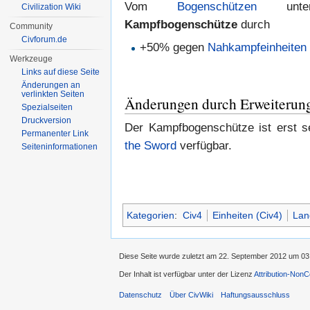
Vom
Bogenschützen
unter
Civilization Wiki
Kampfbogenschütze
durch
Community
Civforum.de
+50% gegen
Nahkampfeinheiten
Werkzeuge
Links auf diese Seite
Änderungen an
verlinkten Seiten
Änderungen durch Erweiterun
Spezialseiten
Druckversion
Der Kampfbogenschütze ist erst s
Permanenter Link
the Sword
verfügbar.
Seiten­informationen
Kategorien
:
Civ4
Einheiten (Civ4)
Lan
Diese Seite wurde zuletzt am 22. September 2012 um 03
Der Inhalt ist verfügbar unter der Lizenz
Attribution-Non
Datenschutz
Über CivWiki
Haftungsausschluss