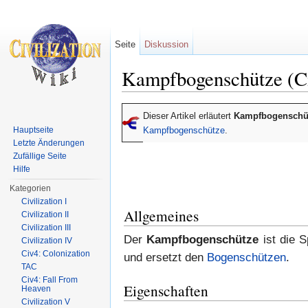
Seite
Diskussion
Kampfbogenschütze (C
Wechseln zu:
Navigation
,
Suche
Dieser Artikel erläutert
Kampfbogenschü
Hauptseite
Kampfbogenschütze
.
Letzte Änderungen
Zufällige Seite
Hilfe
Kategorien
Civilization I
Allgemeines
Civilization II
Civilization III
Der
Kampfbogenschütze
ist die 
Civilization IV
Civ4: Colonization
und ersetzt den
Bogenschützen
.
TAC
Civ4: Fall From
Eigenschaften
Heaven
Civilization V