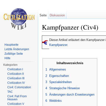
Seite
Diskussion
Kampfpanzer (Civ4)
Wechseln zu:
Navigation
,
Suche
Dieser Artikel erläutert den Kampfpanzer i
Hauptseite
Kampfpanzer
.
Letzte Änderungen
Zufällige Seite
Hilfe
Inhaltsverzeichnis
Kategorien
Civilization I
1
Allgemeines
Civilization II
2
Eigenschaften
Civilization III
3
Spezialeinheiten
Civilization IV
Civ4: Colonization
4
Strategische Hinweise
TAC
5
Änderungen durch Erweiterungen
Civ4: Fall From
Heaven
6
Weblinks
Civilization V