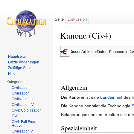
Seite
Diskussion
Kanone (Civ4)
Wechseln zu:
Navigation
,
Suche
Dieser Artikel erläutert Kanonen in
Ci
Hauptseite
Letzte Änderungen
Zufällige Seite
Hilfe
Kategorien
Allgemein
Civilization I
Civilization II
Die
Kanone
ist eine
Landeinheit
des In
Civilization III
Civilization IV
Die Kanone benötigt die Technologie
S
Civ4: Colonization
Belagerungseinheiten erhalten seit de
TAC
Civ4: Fall From
Heaven
Spezialeinheit
Civilization V