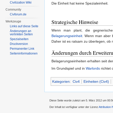
Civilization Wiki
Die Einheit hat keine Spezialeinheit.
Community
Civforum.de
Strategische Hinweise
Werkzeuge
Links auf diese Seite
Wenn man plant, die gegnerisch
Änderungen an
verlinkten Seiten
Belagerungseinheit
. Wenn man aber b
Spezialseiten
Daher ist es ratsam zu überlegen, o
Druckversion
Permanenter Link
Änderungen durch Erweiter
Seiten­informationen
Belagerungseinheiten erhalten seit der
Im Grundspiel und in
Warlords
richtet
Kategorien
:
Civ4
Einheiten (Civ4)
Diese Seite wurde zuletzt am 5. März 2012 um 00:5
Der Inhalt ist verfügbar unter der Lizenz
Attribution