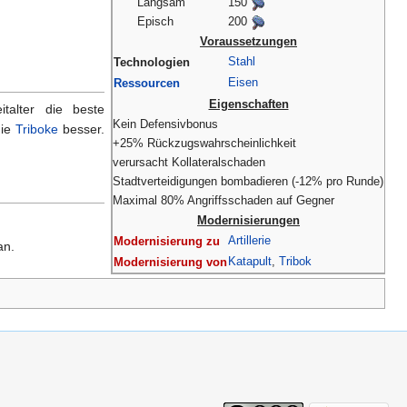
Langsam
150
Episch
200
Voraussetzungen
Stahl
Technologien
Eisen
Ressourcen
Eigenschaften
talter die beste
Kein Defensivbonus
die
Triboke
besser.
+25% Rückzugswahrscheinlichkeit
verursacht Kollateralschaden
Stadtverteidigungen bombadieren (-12% pro Runde)
Maximal 80% Angriffsschaden auf Gegner
Modernisierungen
Artillerie
Modernisierung zu
an.
Katapult
,
Tribok
Modernisierung von