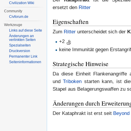
Civilization Wiki
ersetzt den
Ritter
Community
Civforum.de
Eigenschaften
Werkzeuge
Links auf diese Seite
Zum
Ritter
unterscheidet sich der
K
Änderungen an
verlinkten Seiten
+2
Spezialseiten
keine Immunität gegen Erstangri
Druckversion
Permanenter Link
Strategische Hinweise
Seiten­informationen
Da diese Einheit Flankenangriffe
und
Triboken
starten kann, ist die
Stapel aus Belagerungswaffen zu 
Änderungen durch Erweiterun
Der Kataphrakt ist erst seit
Beyond 