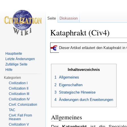
Seite
Diskussion
Kataphrakt (Civ4)
Wechseln zu:
Navigation
,
Suche
Dieser Artikel erläutert den Kataphrakt in
Hauptseite
Letzte Änderungen
Zufällige Seite
Inhaltsverzeichnis
Hilfe
1
Allgemeines
Kategorien
Civilization I
2
Eigenschaften
Civilization II
3
Strategische Hinweise
Civilization III
Civilization IV
4
Änderungen durch Erweiterungen
Civ4: Colonization
TAC
Allgemeines
Civ4: Fall From
Heaven
Civilization V
Der
Kataphrakt
ist die Spezial