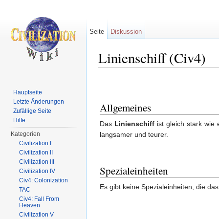
Seite
Diskussion
Linienschiff (Civ4)
Wechseln zu:
Navigation
,
Suche
Hauptseite
Letzte Änderungen
Allgemeines
Zufällige Seite
Hilfe
Das
Linienschiff
ist gleich stark wie
Kategorien
langsamer und teurer.
Civilization I
Civilization II
Civilization III
Spezialeinheiten
Civilization IV
Civ4: Colonization
Es gibt keine Spezialeinheiten, die da
TAC
Civ4: Fall From
Heaven
Civilization V