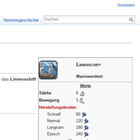
Anmelden
Versionsgeschichte
Linienschiff
Marineeinheit
t das
Linienschiff
Werte
Stärke
8
Bewegung
3
Herstellungskosten
Schnell
80
Normal
120
Langsam
180
Episch
240