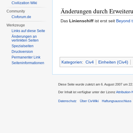
Civilization Wiki
Änderungen durch Erweiter
Community
Civforum.de
Das
Linienschiff
ist erst seit
Beyond 
Werkzeuge
Links auf diese Seite
Änderungen an
verlinkten Seiten
Spezialseiten
Druckversion
Permanenter Link
Kategorien
:
Civ4
Einheiten (Civ4)
Seiten­informationen
Diese Seite wurde zuletzt am 6. August 2007 um 22
Der Inhalt ist verfügbar unter der Lizenz
Attribution
Datenschutz
Über CivWiki
Haftungsausschluss