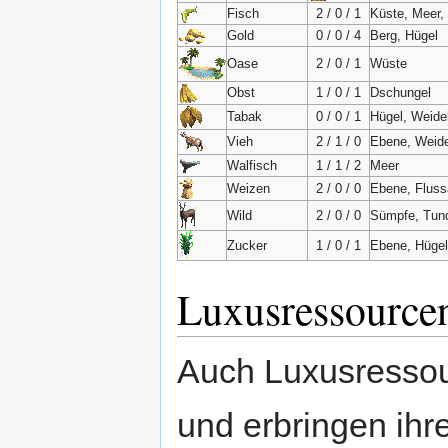
Fisch
2 / 0 / 1
Küste, Meer,
Gold
0 / 0 / 4
Berg, Hügel
Oase
2 / 0 / 1
Wüste
Obst
1 / 0 / 1
Dschungel
Tabak
0 / 0 / 1
Hügel, Weide
Vieh
2 / 1 / 0
Ebene, Weid
Walfisch
1 / 1 / 2
Meer
Weizen
2 / 0 / 0
Ebene, Fluss
Wild
2 / 0 / 0
Sümpfe, Tund
Zucker
1 / 0 / 1
Ebene, Hügel
Luxusressource
Auch Luxusressou
und erbringen ihr