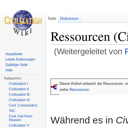
Seite
Diskussion
Ressourcen (C
(Weitergeleitet von
Hauptseite
Wechseln zu:
Navigation
,
Suche
Letzte Änderungen
Zufällige Seite
Hilfe
Kategorien
Dieser Artikel erläutert die Ressourcen, 
Civilization I
Civilization II
siehe
Ressourcen
.
Civilization III
Civilization IV
Civ4: Colonization
TAC
Civ4: Fall From
Während es in
Civ
Heaven
Civilization V