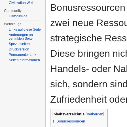
Civilization Wiki
Bonusressourcen 
Community
Civforum.de
zwei neue Ressour
Werkzeuge
Links auf diese Seite
strategische Res
Änderungen an
verlinkten Seiten
Spezialseiten
Druckversion
Diese bringen nic
Permanenter Link
Seiten­informationen
Handels- oder N
sich, sondern sin
Zufriedenheit ode
Inhaltsverzeichnis
[
Verbergen
]
1
Bonusressourcen