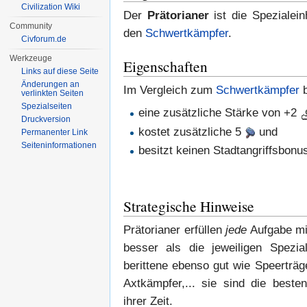
Civilization Wiki
Der
Prätorianer
ist die Spezialein
Community
den
Schwertkämpfer
.
Civforum.de
Werkzeuge
Eigenschaften
Links auf diese Seite
Änderungen an
Im Vergleich zum
Schwertkämpfer
b
verlinkten Seiten
Spezialseiten
eine zusätzliche Stärke von +2
Druckversion
kostet zusätzliche 5
und
Permanenter Link
Seiten­informationen
besitzt keinen Stadtangriffsbonu
Strategische Hinweise
Prätorianer erfüllen
jede
Aufgabe mi
besser als die jeweiligen Spezia
berittene ebenso gut wie Speerträ
Axtkämpfer,... sie sind die besten
ihrer Zeit.