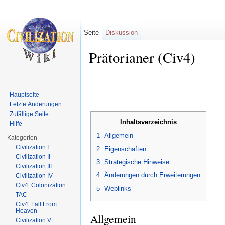
Seite
Diskussion
Prätorianer (Civ4)
Wechseln zu:
Navigation
,
Suche
Hauptseite
Letzte Änderungen
Zufällige Seite
Inhaltsverzeichnis
Hilfe
1
Allgemein
Kategorien
Civilization I
2
Eigenschaften
Civilization II
3
Strategische Hinweise
Civilization III
4
Änderungen durch Erweiterungen
Civilization IV
Civ4: Colonization
5
Weblinks
TAC
Civ4: Fall From
Heaven
Allgemein
Civilization V