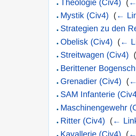
Theologie (Civ4)
‎
(
←
Mystik (Civ4)
‎
(
← Li
Strategien zu den Re
Obelisk (Civ4)
‎
(
← L
Streitwagen (Civ4)
‎
Berittener Bogensch
Grenadier (Civ4)
‎
(
←
SAM Infanterie (Civ4
Maschinengewehr (C
Ritter (Civ4)
‎
(
← Lin
Kavallerie (Civ4)
‎
(
←