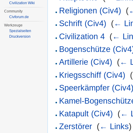
Civilization Wiki
Religionen (Civ4)
‎
(
←
Community
Civforum.de
Schrift (Civ4)
‎
(
← Li
Werkzeuge
Spezialseiten
Civilization 4
‎
(
← Li
Druckversion
Bogenschütze (Civ4
Artillerie (Civ4)
‎
(
← L
Kriegsschiff (Civ4)
‎
(
Speerkämpfer (Civ4
Kamel-Bogenschütze
Katapult (Civ4)
‎
(
← L
Zerstörer
‎
(
← Links
)