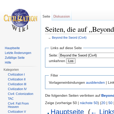
Seite
Diskussion
Seiten, die auf „Beyon
←
Beyond the Sword (Civ4)
Wechseln zu:
Navigation
,
Suche
Links auf diese Seite
Hauptseite
Letzte Änderungen
Seite:
Zufällige Seite
umkehren
Hilfe
Kategorien
Civilization I
Filter
Civilization II
Vorlageneinbindungen
ausblenden
| Lin
Civilization III
Civilization IV
Civ4: Colonization
Die folgenden Seiten verlinken auf
Beyond
TAC
Zeige (vorherige 50 |
nächste 50
) (
20
|
50
Civ4: Fall From
Heaven
Hauptseite
‎
(
← Link
Civilization V