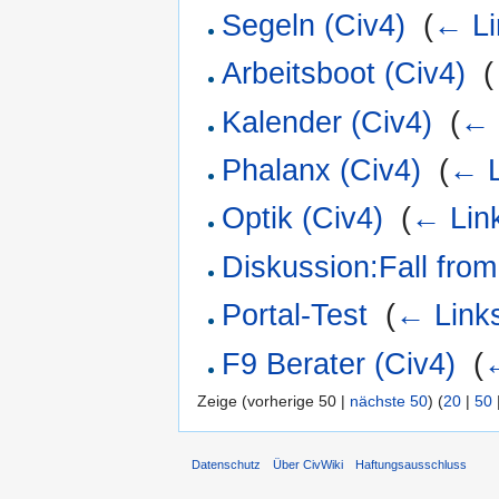
Segeln (Civ4)
‎
(
← Li
Arbeitsboot (Civ4)
‎
(
Kalender (Civ4)
‎
(
← 
Phalanx (Civ4)
‎
(
← L
Optik (Civ4)
‎
(
← Lin
Diskussion:Fall fro
Portal-Test
‎
(
← Link
F9 Berater (Civ4)
‎
(
Zeige (vorherige 50 |
nächste 50
) (
20
|
50
Datenschutz
Über CivWiki
Haftungsausschluss