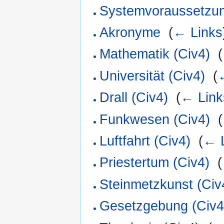
Systemvoraussetzun
Akronyme
‎
(
← Links
Mathematik (Civ4)
‎
(
Universität (Civ4)
‎
(
Drall (Civ4)
‎
(
← Link
Funkwesen (Civ4)
‎
(
Luftfahrt (Civ4)
‎
(
← 
Priestertum (Civ4)
‎
(
Steinmetzkunst (Civ
Gesetzgebung (Civ4