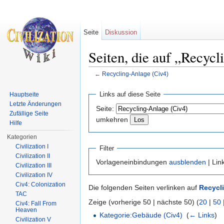
Seite
Diskussion
Seiten, die auf „Recycl
←
Recycling-Anlage (Civ4)
Wechseln zu:
Navigation
,
Suche
Links auf diese Seite
Hauptseite
Letzte Änderungen
Seite:
Zufällige Seite
umkehren
Hilfe
Kategorien
Civilization I
Filter
Civilization II
Vorlageneinbindungen
ausblenden
| Lin
Civilization III
Civilization IV
Civ4: Colonization
Die folgenden Seiten verlinken auf
Recycl
TAC
Zeige (vorherige 50 | nächste 50) (
20
|
50
Civ4: Fall From
Heaven
Kategorie:Gebäude (Civ4)
‎
(
← Links
)
Civilization V