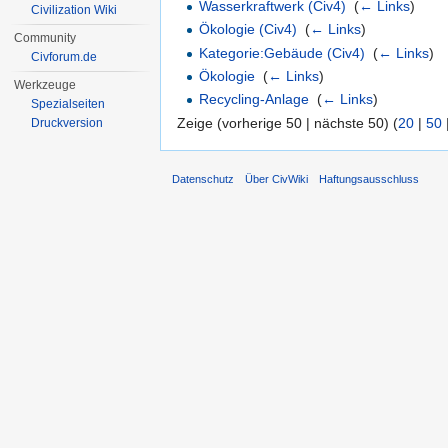
Wasserkraftwerk (Civ4)
‎
(
← Links
)
Civilization Wiki
Ökologie (Civ4)
‎
(
← Links
)
Community
Kategorie:Gebäude (Civ4)
‎
(
← Links
)
Civforum.de
Ökologie
‎
(
← Links
)
Werkzeuge
Recycling-Anlage
‎
(
← Links
)
Spezialseiten
Zeige (vorherige 50 | nächste 50) (
20
|
50
Druckversion
Datenschutz
Über CivWiki
Haftungsausschluss