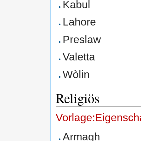
Kabul
Lahore
Preslaw
Valetta
Wòlin
Religiös
Vorlage:Eigenscha
Armagh