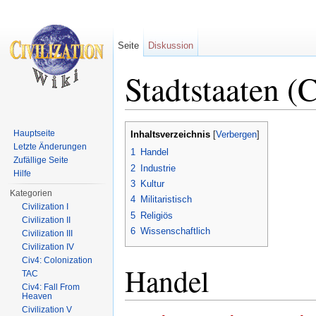
Seite
Diskussion
Stadtstaaten (
Wechseln zu:
Navigation
,
Suche
Hauptseite
Inhaltsverzeichnis
[
Verbergen
]
Letzte Änderungen
1
Handel
Zufällige Seite
2
Industrie
Hilfe
3
Kultur
Kategorien
4
Militaristisch
Civilization I
5
Religiös
Civilization II
6
Wissenschaftlich
Civilization III
Civilization IV
Civ4: Colonization
Handel
TAC
Civ4: Fall From
Heaven
Civilization V