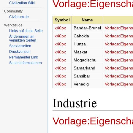
Vorlage:Eigenscha
Civilization Wiki
Community
Civforum.de
Symbol
Name
Werkzeuge
x40px
Bandar-Brunei
Vorlage:Eigens
Links auf diese Seite
x40px
Cahokia
Vorlage:Eigens
Änderungen an
verlinkten Seiten
x40px
Hunza
Vorlage:Eigens
Spezialseiten
Druckversion
x40px
Maskat
Vorlage:Eigens
Permanenter Link
x40px
Mogadischu
Vorlage:Eigens
Seiten­informationen
x40px
Samarkand
Vorlage:Eigens
x40px
Sansibar
Vorlage:Eigens
x40px
Venedig
Vorlage:Eigens
Industrie
Vorlage:Eigenscha