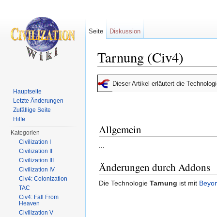
Seite
Diskussion
Tarnung (Civ4)
Wechseln zu:
Navigation
,
Suche
Dieser Artikel erläutert die Technolo
Hauptseite
Letzte Änderungen
Zufällige Seite
Hilfe
Allgemein
Kategorien
Civilization I
...
Civilization II
Civilization III
Änderungen durch Addons
Civilization IV
Civ4: Colonization
Die Technologie
Tarnung
ist mit
Beyon
TAC
Civ4: Fall From
Heaven
Civilization V