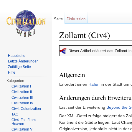
Seite
Diskussion
Zollamt (Civ4)
Wechseln zu:
Navigation
,
Suche
Dieser Artikel erläutert das Zollamt i
Hauptseite
Letzte Änderungen
Zufällige Seite
Hilfe
Allgemein
Kategorien
Erfordert einen
Hafen
in der Stadt um 
Civilization I
Civilization II
Änderungen durch Erweiter
Civilization III
Civilization IV
Erst seit der Erweiterung
Beyond the S
Civ4: Colonization
TAC
Der XML-Datei zufolge steigert das Zol
Civ4: Fall From
Kontinent die Städte liegen. Laut Chan
Heaven
Originalversion, jedenfalls nicht in de
Civilization V