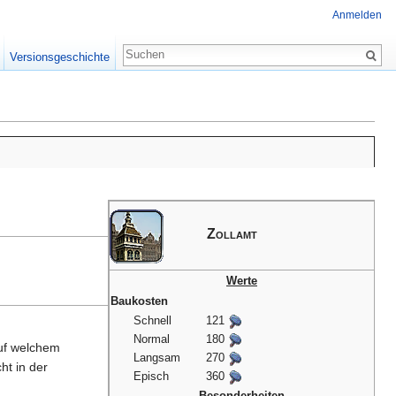
Anmelden
Versionsgeschichte
Zollamt
Werte
Baukosten
Schnell
121
Normal
180
auf welchem
Langsam
270
ht in der
Episch
360
Besonderheiten