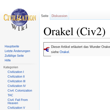
Seite
Diskussion
Orakel (Civ2)
Wechseln zu:
Navigation
,
Suche
Hauptseite
Dieser Artikel erläutert das Wunder Orake
Letzte Änderungen
siehe
Orakel
.
Zufällige Seite
Hilfe
Kategorien
Civilization I
Civilization II
Civilization III
Civilization IV
Civ4: Colonization
TAC
Civ4: Fall From
Heaven
Civilization V