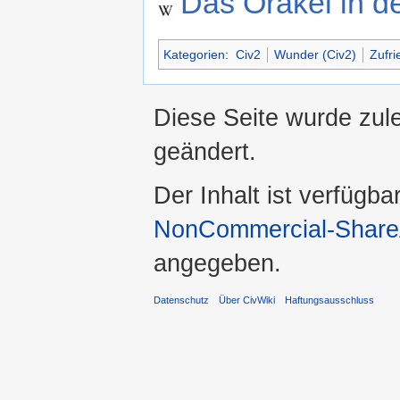
Das Orakel in d
Kategorien
:
Civ2
Wunder (Civ2)
Zufri
Diese Seite wurde zule
geändert.
Der Inhalt ist verfügba
NonCommercial-ShareA
angegeben.
Datenschutz
Über CivWiki
Haftungsausschluss