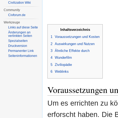
Civilization Wiki
Community
Civforum.de
Werkzeuge
Links auf diese Seite
Inhaltsverzeichnis
Änderungen an
verlinkten Seiten
1
Voraussetzungen und Kosten
Spezialseiten
2
Auswirkungen und Nutzen
Druckversion
3
Ähnliche Effekte durch
Permanenter Link
Seiten­informationen
4
Wunderfilm
5
Ziviliopädie
6
Weblinks
Voraussetzungen u
Um es errichten zu k
erforscht haben. Die