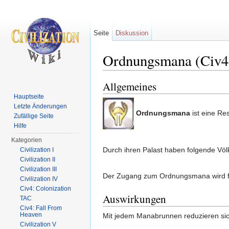
Seite
Diskussion
Ordnungsmana (Civ
Wechseln zu:
Navigation
,
Suche
Allgemeines
Hauptseite
Letzte Änderungen
Ordnungsmana
ist eine Re
Zufällige Seite
Hilfe
Kategorien
Durch ihren Palast haben folgende Vö
Civilization I
Civilization II
Civilization III
Der Zugang zum Ordnungsmana wird 
Civilization IV
Civ4: Colonization
Auswirkungen
TAC
Civ4: Fall From
Heaven
Mit jedem Manabrunnen reduzieren sich
Civilization V