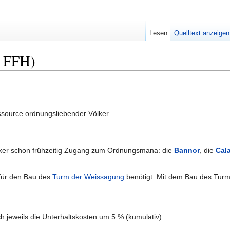
Lesen
Quelltext anzeigen
4 FFH)
ssource ordnungsliebender Völker.
lker schon frühzeitig Zugang zum Ordnungsmana: die
Bannor
, die
Cal
für den Bau des
Turm der Weissagung
benötigt. Mit dem Bau des Turms
 jeweils die Unterhaltskosten um 5 % (kumulativ).