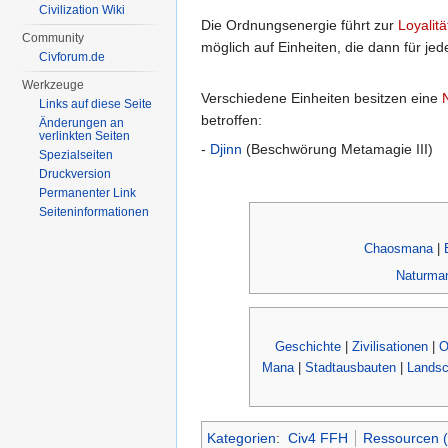
Civilization Wiki
Die Ordnungsenergie führt zur
Loyalitä
Community
möglich auf Einheiten, die dann für j
Civforum.de
Werkzeuge
Verschiedene Einheiten besitzen eine
Links auf diese Seite
betroffen:
Änderungen an
verlinkten Seiten
-
Djinn
(Beschwörung Metamagie III)
Spezialseiten
Druckversion
Permanenter Link
Seiten­informationen
Chaosmana
|
Naturma
Geschichte
|
Zivilisationen
|
O
Mana
|
Stadtausbauten
|
Landsc
Kategorien
:
Civ4 FFH
Ressourcen 