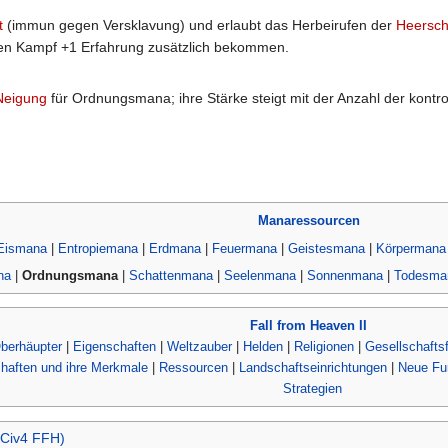
t
(immun gegen Versklavung) und erlaubt das Herbeirufen der
Heersch
eden Kampf +1 Erfahrung zusätzlich bekommen.
Neigung
für Ordnungsmana; ihre Stärke steigt mit der Anzahl der kont
Manaressourcen
Eismana
|
Entropiemana
|
Erdmana
|
Feuermana
|
Geistesmana
|
Körpermana
na
|
Ordnungsmana
|
Schattenmana
|
Seelenmana
|
Sonnenmana
|
Todesma
Fall from Heaven II
berhäupter
|
Eigenschaften
|
Weltzauber
|
Helden
|
Religionen
|
Gesellschafts
haften und ihre Merkmale
|
Ressourcen
|
Landschaftseinrichtungen
|
Neue Fu
Strategien
(Civ4 FFH)