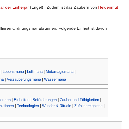
ar der Einherjar
(Engel) . Zudem ist das Zaubern von
Heldenmut
rollieren Ordnungsmanabrunnen. Folgende Einheit ist davon
|
Lebensmana
|
Luftmana
|
Metamagiemana
|
na
|
Verzauberungsmana
|
Wassermana
formen
|
Einheiten
|
Beförderungen
|
Zauber und Fähigkeiten
|
nktionen
|
Technologien
|
Wunder & Rituale
|
Zufallsereignisse
|