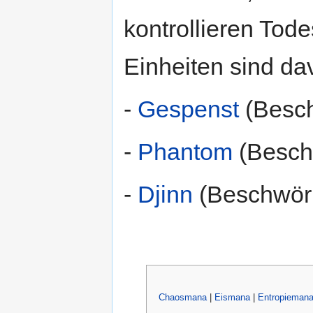
kontrollieren To
Einheiten sind da
-
Gespenst
(Besch
-
Phantom
(Beschw
-
Djinn
(Beschwöru
Chaosmana
|
Eismana
|
Entropieman