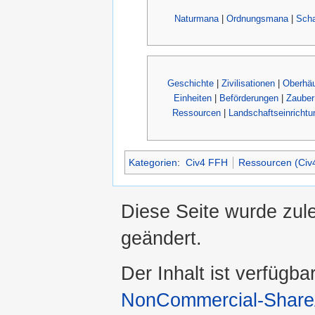
Naturmana
|
Ordnungsmana
|
Sch
Geschichte
|
Zivilisationen
|
Oberhäu
Einheiten
|
Beförderungen
|
Zauber
Ressourcen
|
Landschaftseinrichtu
Kategorien
:
Civ4 FFH
Ressourcen (Civ
Diese Seite wurde zul
geändert.
Der Inhalt ist verfügba
NonCommercial-ShareA