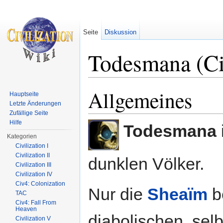
Seite
Diskussion
Todesmana (C
Wechseln zu:
Navigation
,
Suche
Allgemeines
Hauptseite
Letzte Änderungen
Zufällige Seite
Hilfe
Todesmana
Kategorien
Civilization I
Civilization II
dunklen Völker.
Civilization III
Civilization IV
Civ4: Colonization
Nur die
Sheaïm
b
TAC
Civ4: Fall From
Heaven
diabolischen, sel
Civilization V