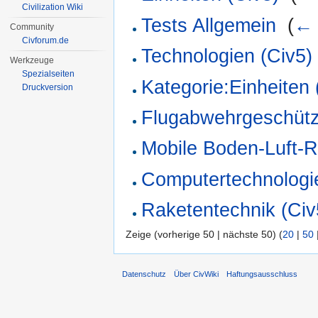
Civilization Wiki
Tests Allgemein
‎
(
← 
Community
Civforum.de
Technologien (Civ5)
Werkzeuge
Spezialseiten
Kategorie:Einheiten 
Druckversion
Flugabwehrgeschütz
Mobile Boden-Luft-
Computertechnologie
Raketentechnik (Civ
Zeige (vorherige 50 | nächste 50) (
20
|
50
Datenschutz
Über CivWiki
Haftungsausschluss