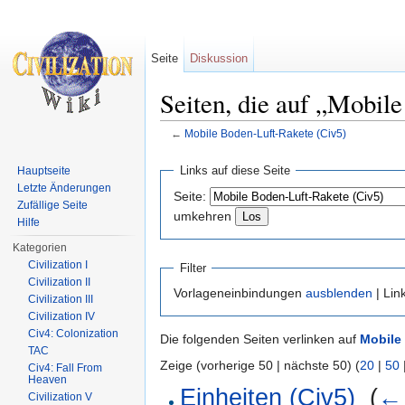
Seite
Diskussion
Seiten, die auf „Mobil
←
Mobile Boden-Luft-Rakete (Civ5)
Wechseln zu:
Navigation
,
Suche
Links auf diese Seite
Hauptseite
Letzte Änderungen
Seite:
Zufällige Seite
umkehren
Hilfe
Kategorien
Civilization I
Filter
Civilization II
Vorlageneinbindungen
ausblenden
| Lin
Civilization III
Civilization IV
Civ4: Colonization
Die folgenden Seiten verlinken auf
Mobile
TAC
Zeige (vorherige 50 | nächste 50) (
20
|
50
Civ4: Fall From
Heaven
Einheiten (Civ5)
‎
(
← 
Civilization V