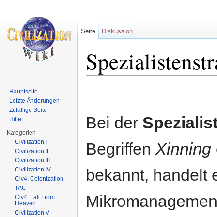
Seite
Diskussion
Spezialistenstr
Wechseln zu:
Navigation
,
Suche
Hauptseite
Letzte Änderungen
Zufällige Seite
Bei der
Spezialis
Hilfe
Kategorien
Civilization I
Begriffen
Xinning
Civilization II
Civilization III
bekannt, handelt 
Civilization IV
Civ4: Colonization
TAC
Mikromanagements
Civ4: Fall From
Heaven
Civilization V