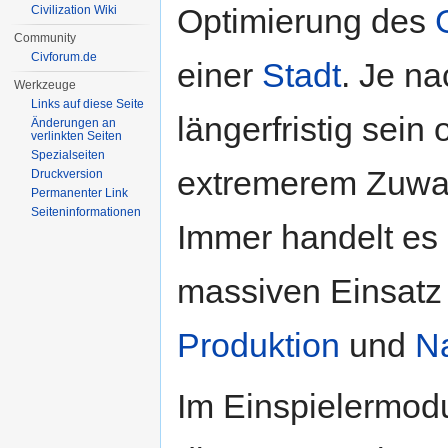
Optimierung des
Civilization Wiki
Community
Civforum.de
einer
Stadt
. Je n
Werkzeuge
Links auf diese Seite
längerfristig sein 
Änderungen an
verlinkten Seiten
Spezialseiten
extremerem Zuwach
Druckversion
Permanenter Link
Seiten­informationen
Immer handelt es 
massiven Einsatz
Produktion
und
N
Im Einspielermodu