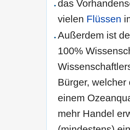
das Vorhandens
vielen
Flüssen
i
Außerdem ist d
100% Wissenscha
Wissenschaftlers
Bürger, welcher
einem Ozeanquad
mehr Handel erwi
(mindestens) ei