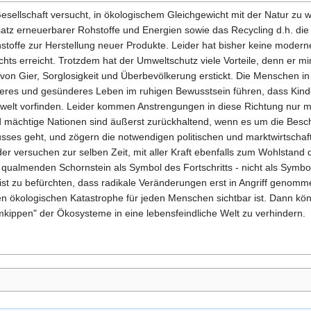
sellschaft versucht, in ökologischem Gleichgewicht mit der Natur zu w
nsatz erneuerbarer Rohstoffe und Energien sowie das Recycling d.h. die
stoffe zur Herstellung neuer Produkte. Leider hat bisher keine modern
hts erreicht. Trotzdem hat der Umweltschutz viele Vorteile, denn er mi
on Gier, Sorglosigkeit und Überbevölkerung erstickt. Die Menschen in 
ngeres und gesünderes Leben im ruhigen Bewusstsein führen, dass Kind
Umwelt vorfinden. Leider kommen Anstrengungen in diese Richtung nur
d mächtige Nationen sind äußerst zurückhaltend, wenn es um die Bes
sses geht, und zögern die notwendigen politischen und marktwirtscha
r versuchen zur selben Zeit, mit aller Kraft ebenfalls zum Wohlstand 
ualmenden Schornstein als Symbol des Fortschritts - nicht als Symbo
st zu befürchten, dass radikale Veränderungen erst in Angriff genom
ökologischen Katastrophe für jeden Menschen sichtbar ist. Dann könn
Umkippen" der Ökosysteme in eine lebensfeindliche Welt zu verhindern.