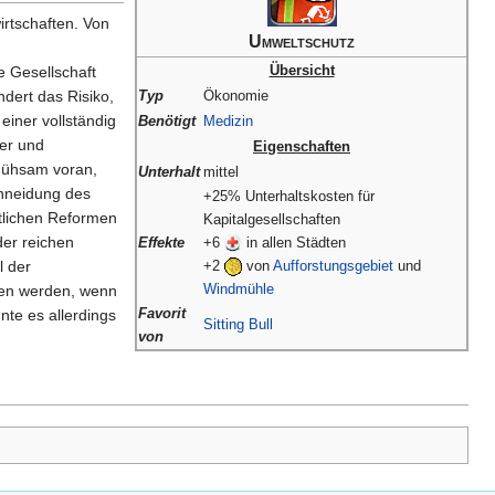
irtschaften. Von
Umweltschutz
Übersicht
e Gesellschaft
ndert das Risiko,
Typ
Ökonomie
einer vollständig
Benötigt
Medizin
er und
Eigenschaften
 mühsam voran,
Unterhalt
mittel
chneidung des
+25% Unterhaltskosten für
ftlichen Reformen
Kapitalgesellschaften
der reichen
Effekte
+6
in allen Städten
l der
+2
von
Aufforstungsgebiet
und
Windmühle
men werden, wenn
Favorit
te es allerdings
Sitting Bull
von