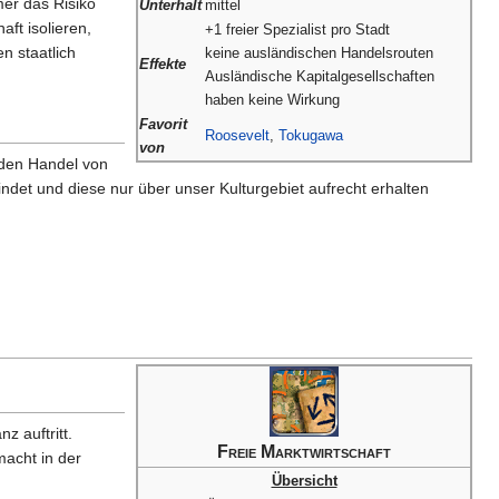
mer das Risiko
Unterhalt
mittel
ft isolieren,
+1 freier Spezialist pro Stadt
n staatlich
keine ausländischen Handelsrouten
Effekte
Ausländische Kapitalgesellschaften
haben keine Wirkung
Favorit
Roosevelt
,
Tokugawa
von
 den Handel von
det und diese nur über unser Kulturgebiet aufrecht erhalten
z auftritt.
Freie Marktwirtschaft
macht in der
Übersicht