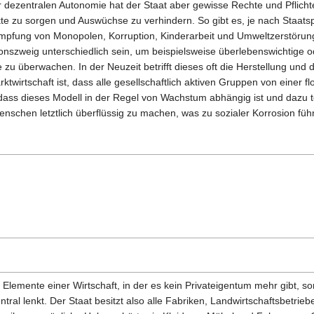
er dezentralen Autonomie hat der Staat aber gewisse Rechte und Pflich
rkte zu sorgen und Auswüchse zu verhindern. So gibt es, je nach Staats
mpfung von Monopolen, Korruption, Kinderarbeit und Umweltzerstörun
ionszweig unterschiedlich sein, um beispielsweise überlebenswichtige o
 zu überwachen. In der Neuzeit betrifft dieses oft die Herstellung und 
ktwirtschaft ist, dass alle gesellschaftlich aktiven Gruppen von einer f
t, dass dieses Modell in der Regel von Wachstum abhängig ist und dazu t
schen letztlich überflüssig zu machen, was zu sozialer Korrosion führ
 Elemente einer Wirtschaft, in der es kein Privateigentum mehr gibt, so
tral lenkt. Der Staat besitzt also alle Fabriken, Landwirtschaftsbetrieb