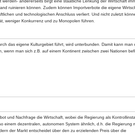
werden- andererseits birgt eine staatliche Lenkung der Wirtschaft im
nd ruinieren können. Zudem können Importverbote die eigene Wirtscha
ftlichen und technologischen Anschluss verliert. Und nicht zuletzt könne
tät, weniger Konkurrenz und zu Monopolen führen.
rch das eigene Kulturgebiet führt, wird unterbunden. Damit kann man
, wenn man sich z.B. auf einem Kontinent zwischen zwei Nationen befin
t und Nachfrage die Wirtschaft, wobei die Regierung als Kontrollinstan
also einem dezentralen, autonomen System ähnlich, d.h. die Regierung 
ern der Markt entscheidet über den zu erzielenden Preis über die