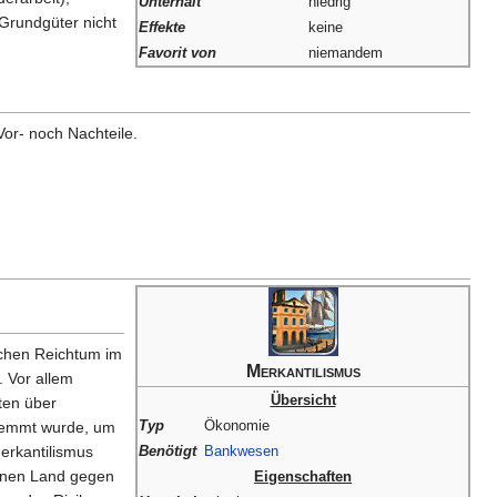
Unterhalt
niedrig
Grundgüter nicht
Effekte
keine
Favorit von
niemandem
Vor- noch Nachteile.
lichen Reichtum im
Merkantilismus
. Vor allem
Übersicht
ten über
Typ
Ökonomie
ehemmt wurde, um
Merkantilismus
Benötigt
Bankwesen
genen Land gegen
Eigenschaften