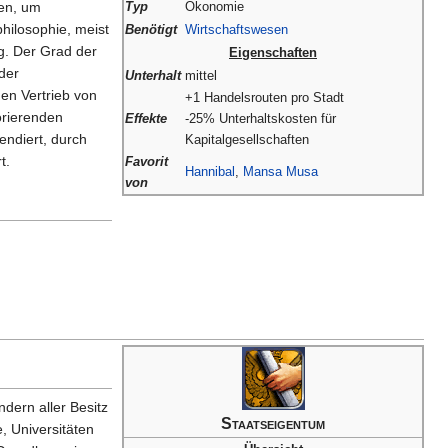
ten, um
Typ
Ökonomie
philosophie, meist
Benötigt
Wirtschaftswesen
g. Der Grad der
Eigenschaften
der
Unterhalt
mittel
den Vertrieb von
+1 Handelsrouten pro Stadt
lorierenden
Effekte
-25% Unterhaltskosten für
endiert, durch
Kapitalgesellschaften
t.
Favorit
Hannibal
,
Mansa Musa
von
ndern aller Besitz
Staatseigentum
e, Universitäten