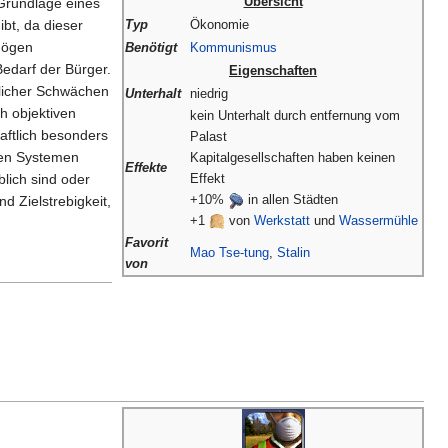
Übersicht
Grundlage eines
ibt, da dieser
Typ
Ökonomie
mögen
Benötigt
Kommunismus
Bedarf der Bürger.
Eigenschaften
hlicher Schwächen
Unterhalt
niedrig
ch objektiven
kein Unterhalt durch entfernung vom
aftlich besonders
Palast
esen Systemen
Kapitalgesellschaften haben keinen
Effekte
lich sind oder
Effekt
+10%
in allen Städten
nd Zielstrebigkeit,
+1
von
Werkstatt
und
Wassermühle
Favorit
Mao Tse-tung
,
Stalin
von