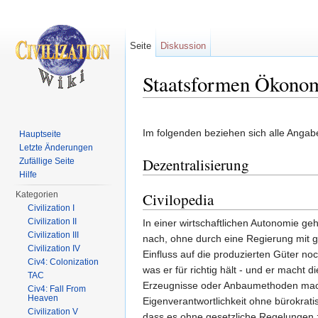
Seite
Diskussion
Staatsformen Ökonom
Wechseln zu:
Navigation
,
Suche
Im folgenden beziehen sich alle Angab
Hauptseite
Letzte Änderungen
Dezentralisierung
Zufällige Seite
Hilfe
Kategorien
Civilopedia
Civilization I
Civilization II
In einer wirtschaftlichen Autonomie geh
Civilization III
nach, ohne durch eine Regierung mit 
Civilization IV
Einfluss auf die produzierten Güter no
Civ4: Colonization
was er für richtig hält - und er macht 
TAC
Erzeugnisse oder Anbaumethoden macht
Civ4: Fall From
Heaven
Eigenverantwortlichkeit ohne bürokratis
Civilization V
dass es ohne gesetzliche Regelungen 