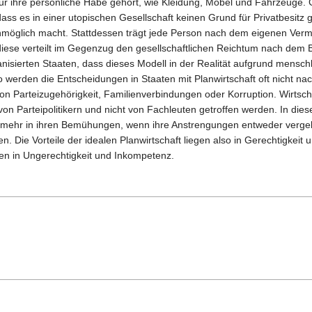
ur ihre persönliche Habe gehört, wie Kleidung, Möbel und Fahrzeuge. 
dass es in einer utopischen Gesellschaft keinen Grund für Privatbesitz g
nmöglich macht. Stattdessen trägt jede Person nach dem eigenen Ver
diese verteilt im Gegenzug den gesellschaftlichen Reichtum nach dem 
anisierten Staaten, dass dieses Modell in der Realität aufgrund mensc
So werden die Entscheidungen in Staaten mit Planwirtschaft oft nicht na
von Parteizugehörigkeit, Familienverbindungen oder Korruption. Wirtsch
 von Parteipolitikern und nicht von Fachleuten getroffen werden. In di
n mehr in ihren Bemühungen, wenn ihre Anstrengungen entweder vergeb
. Die Vorteile der idealen Planwirtschaft liegen also in Gerechtigkeit u
gen in Ungerechtigkeit und Inkompetenz.