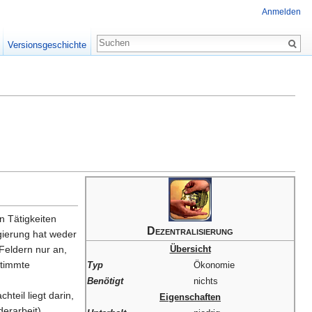
Anmelden
Versionsgeschichte
en Tätigkeiten
Dezentralisierung
gierung hat weder
Übersicht
Feldern nur an,
stimmte
Typ
Ökonomie
Benötigt
nichts
teil liegt darin,
Eigenschaften
erarbeit),