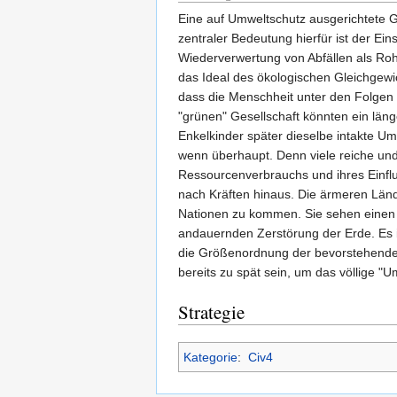
Eine auf Umweltschutz ausgerichtete Ge
zentraler Bedeutung hierfür ist der Ei
Wiederverwertung von Abfällen als Roh
das Ideal des ökologischen Gleichgewic
dass die Menschheit unter den Folgen v
"grünen" Gesellschaft könnten ein lä
Enkelkinder später dieselbe intakte 
wenn überhaupt. Denn viele reiche un
Ressourcenverbrauchs und ihres Einflu
nach Kräften hinaus. Die ärmeren Lände
Nationen zu kommen. Sie sehen einen q
andauernden Zerstörung der Erde. Es i
die Größenordnung der bevorstehenden 
bereits zu spät sein, um das völlige "
Strategie
Kategorie
:
Civ4