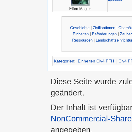
Elfen-Magier
Geschichte
|
Zivilisationen
|
Oberhäu
Einheiten
|
Beförderungen
|
Zauber
Ressourcen
|
Landschaftseinrichtu
Kategorien
:
Einheiten Civ4 FFH
Civ4 F
Diese Seite wurde zul
geändert.
Der Inhalt ist verfügba
NonCommercial-ShareA
angegeben.