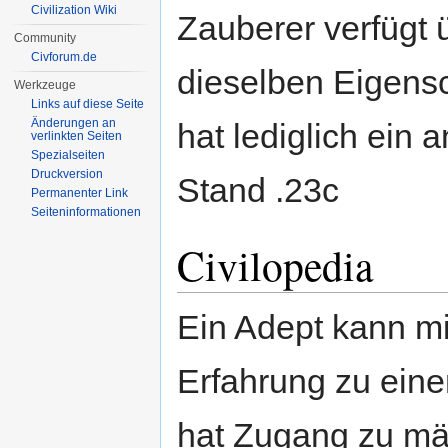
Civilization Wiki
Zauberer verfügt 
Community
Civforum.de
dieselben Eigens
Werkzeuge
Links auf diese Seite
Änderungen an
hat lediglich ein 
verlinkten Seiten
Spezialseiten
Druckversion
Stand .23c
Permanenter Link
Seiten­informationen
Civilopedia
Ein Adept kann m
Erfahrung zu eine
hat Zugang zu mä