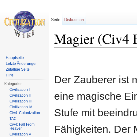
Seite
Diskussion
Magier (Civ4
Wechseln zu:
Navigation
,
Suche
Hauptseite
Letzte Änderungen
Zufällige Seite
Hilfe
Der Zauberer ist m
Kategorien
Civilization I
eine magische Ein
Civilization II
Civilization III
Civilization IV
Stufe mit beeind
Civ4: Colonization
TAC
Civ4: Fall From
Fähigkeiten. Der 
Heaven
Civilization V