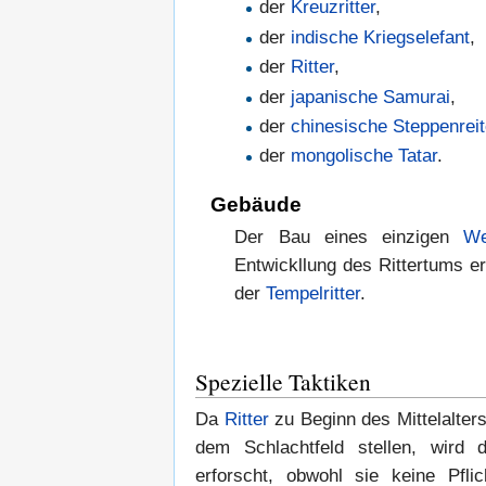
der
Kreuzritter
,
der
indische
Kriegselefant
,
der
Ritter
,
der
japanische
Samurai
,
der
chinesische
Steppenreit
der
mongolische
Tatar
.
Gebäude
Der Bau eines einzigen
We
Entwickllung des Rittertums e
der
Tempelritter
.
Spezielle Taktiken
Da
Ritter
zu Beginn des Mittelalters
dem Schlachtfeld stellen, wird d
erforscht, obwohl sie keine Pflic