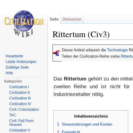
Seite
Diskussion
Rittertum (Civ3)
Wechseln zu:
Navigation
,
Suche
Dieser Artikel erläutert die
Technologie
Ri
Hauptseite
Teilen der Civilization-Reihe siehe
Ritter
Letzte Änderungen
Zufällige Seite
Hilfe
Das
Rittertum
gehört zu den mittel
Kategorien
zweiten Reihe und ist nicht fü
Civilization I
Civilization II
Industriezeitalter nötig.
Civilization III
Civilization IV
Civ4: Colonization
TAC
Inhaltsverzeichnis
Civ4: Fall From
1
Voraussetzungen und Kosten
Heaven
Civilization V
2
Ermöglicht