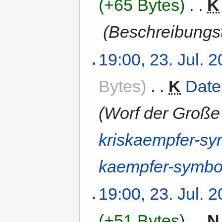
(+65 Bytes)
‎
. .
K
‎
(Beschreibungst
19:00, 23. Jul. 
Bytes)
‎
. .
K
Date
(Worf der Große
kriskaempfer-sy
kaempfer-symbo
19:00, 23. Jul. 
(+51 Bytes)
‎
. .
N