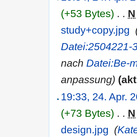
(+53 Bytes)
‎
. .
N
study+copy.jpg
‎
Datei:2504221-3
nach
Datei:Be-m
anpassung)
(akt
19:33, 24. Apr. 
(+73 Bytes)
‎
. .
N
design.jpg
‎
(
Kat