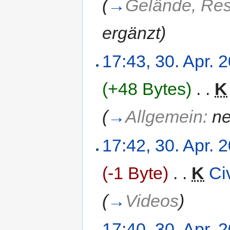
(
→
Gelände, Res
ergänzt
)
17:43, 30. Apr. 
(+48 Bytes)
‎
. .
K
(
→
Allgemein:
ne
17:42, 30. Apr. 
(-1 Byte)
‎
. .
K
Ci
(
→
Videos
)
17:40, 30. Apr. 