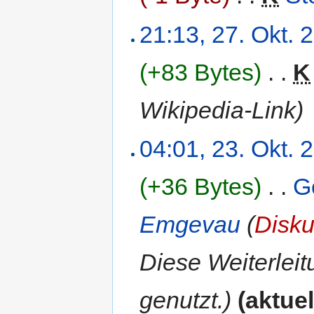
21:13, 27. Okt. 
(+83 Bytes)
‎
. .
K
Wikipedia-Link
)
04:01, 23. Okt. 
(+36 Bytes)
‎
. .
G
Emgevau
(
Disku
Diese Weiterleit
genutzt.)
(aktuel