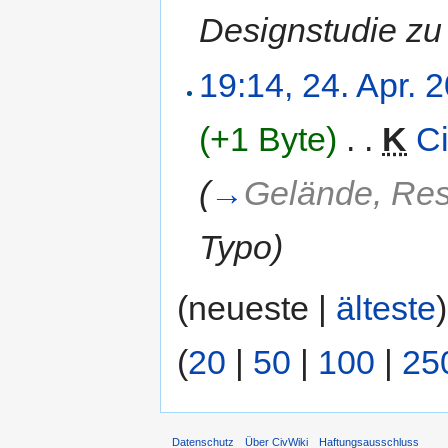
Designstudie zu 
19:14, 24. Apr. 
(+1 Byte)
‎
. .
K
Ci
(
→
Gelände, Res
Typo
)
(neueste |
älteste
(
20
|
50
|
100
|
25
Datenschutz
Über CivWiki
Haftungsausschluss