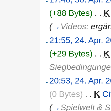
(+88 Bytes)
‎
. .
K
(
→
Videos:
ergän
21:55, 24. Apr. 
(+29 Bytes)
‎
. .
K
Siegbedingung
20:53, 24. Apr. 
(0 Bytes)
‎
. .
K
Ci
(
→
Spielwelt & S