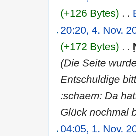
(+126 Bytes)
‎
. .
20:20, 4. Nov. 2
(+172 Bytes)
‎
. .
(Die Seite wurde
Entschuldige bi
:schaem: Da hatt
Glück nochmal be
04:05, 1. Nov. 2