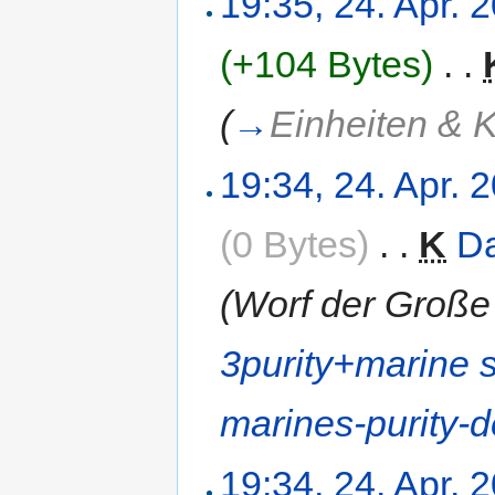
19:35, 24. Apr. 
(+104 Bytes)
‎
. .
(
→
Einheiten & 
19:34, 24. Apr. 
(0 Bytes)
‎
. .
K
Da
(Worf der Große
3purity+marine 
marines-purity-d
19:34, 24. Apr. 