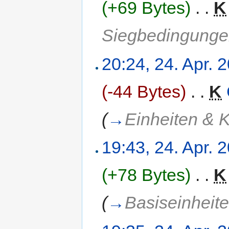
(+69 Bytes)
‎
. .
K
Siegbedingung
20:24, 24. Apr. 
(-44 Bytes)
‎
. .
K
(
→
Einheiten & 
19:43, 24. Apr. 
(+78 Bytes)
‎
. .
K
(
→
Basiseinheit