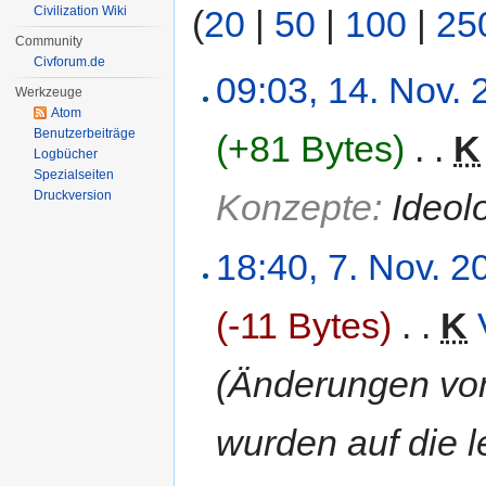
(
20
|
50
|
100
|
25
Civilization Wiki
Community
Civforum.de
09:03, 14. Nov.
Werkzeuge
Atom
Benutzerbeiträge
(+81 Bytes)
‎
. .
K
Logbücher
Spezialseiten
Konzepte:
Ideol
Druckversion
18:40, 7. Nov. 2
(-11 Bytes)
‎
. .
K
(Änderungen v
wurden auf die l