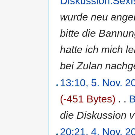
Diskussion:Sex
wurde neu angel
bitte die Bannu
hatte ich mich l
bei Zulan nachge
13:10, 5. Nov. 2
(-451 Bytes)
‎
. .
B
die Diskussion v
20:21, 4. Nov. 2