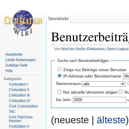
Spezialseite
Benutzerbeitr
Von
Worf der Große
(
Diskussion
|
Sperr-Logbuc
Wechseln zu:
Navigation
,
Suche
Hauptseite
Letzte Änderungen
Suche nach Benutzerbeiträgen
Zufällige Seite
Zeige nur Beiträge neuer Benutzer
Hilfe
IP-Adresse oder Benutzername:
Kategorien
Namensraum:
Civilization I
Civilization II
Nur aktuelle Versionen zeigen
Nu
Civilization III
bis Jahr:
Civilization IV
Civ4: Colonization
TAC
(neueste |
älteste
Civ4: Fall From
Heaven
Civilization V