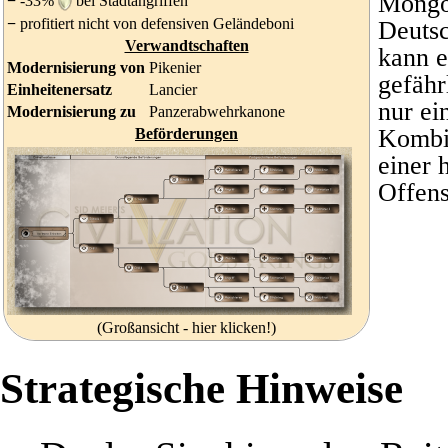
Mongo
−
-33%
bei Stadtangriffen
−
profitiert nicht von defensiven Geländeboni
Deuts
Verwandtschaften
kann e
Modernisierung von
Pikenier
gefähr
Einheitenersatz
Lancier
nur ei
Modernisierung zu
Panzerabwehrkanone
Kombin
Beförderungen
einer 
Offens
(Großansicht - hier klicken!)
Strategische Hinweise