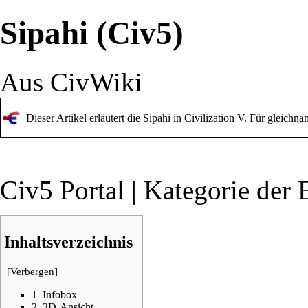
Sipahi (Civ5)
Aus CivWiki
Dieser Artikel erläutert die Sipahi in Civilization V. Für gleichn
Civ5 Portal
|
Kategorie der 
Inhaltsverzeichnis
[
Verbergen
]
1
Infobox
2
3D-Ansicht