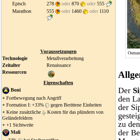
Episch
278
oder
870
oder
555
Marathon
555
oder
1460
oder
1110
Voraussetzungen
Osmani
Technologie
Metallverarbeitung
Zeitalter
Renaissance
Ressourcen
Allg
Eigenschaften
Der
Si
Boni
den
La
+
Fortbewegung nach Angriff
+
Formation I: +33%
gegen
Berittene Einheiten
der Si
+
Keine zusätzliche
Kosten für das plündern von
gestei
Geländefeldern
zu den
+
+1 Sichtweite
der
Be
Mali