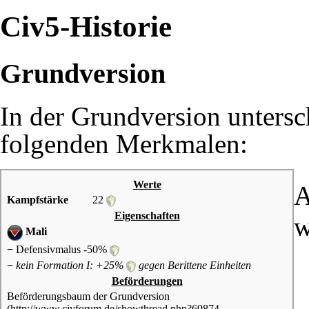
Civ5-Historie
Grundversion
In der Grundversion untersc
folgenden Merkmalen:
Werte
A
Kampfstärke
22
Eigenschaften
w
Mali
−
Defensivmalus -50%
−
kein Formation I: +25%
gegen
Berittene Einheiten
Beförderungen
Beförderungsbaum der Grundversion