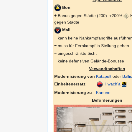
Boni
+
Bonus gegen Städte (200): +200%
K
gegen Städte
Mali
−
kann keine Nahkampfangriffe ausführe
−
muss für Fernkampf in Stellung gehen
−
eingeschränkte Sicht
−
keine defensiven Gelände-Bonusse
Verwandtschaften
Modernisierung von
Katapult
oder
Balli
Einheitenersatz
Hwach'a
Modernisierung zu
Kanone
Beförderungen