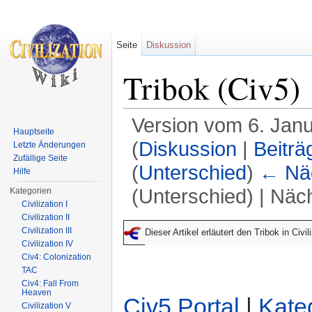
Seite
Diskussion
Tribok (Civ5)
Version vom 6. Jan
Hauptseite
(
Diskussion
|
Beiträ
Letzte Änderungen
Zufällige Seite
(
Unterschied
)
← Näc
Hilfe
(Unterschied) | Näc
Kategorien
Civilization I
Wechseln zu:
Navigation
,
Suche
Civilization II
Civilization III
Dieser Artikel erläutert den Tribok in Civ
Civilization IV
Civ4: Colonization
TAC
Civ4: Fall From
Heaven
Civ5 Portal
|
Kate
Civilization V