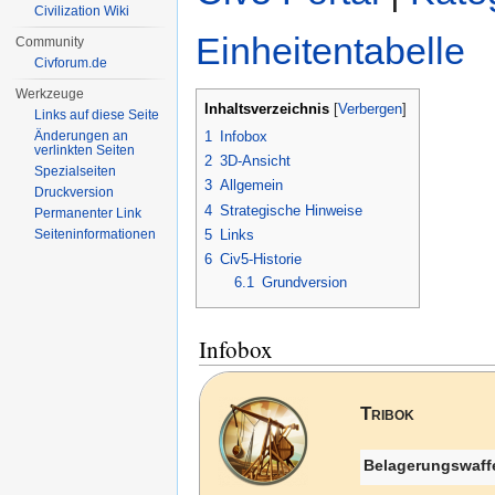
Civilization Wiki
Einheitentabelle
Community
Civforum.de
Werkzeuge
Inhaltsverzeichnis
[
Verbergen
]
Links auf diese Seite
1
Infobox
Änderungen an
verlinkten Seiten
2
3D-Ansicht
Spezialseiten
3
Allgemein
Druckversion
4
Strategische Hinweise
Permanenter Link
5
Links
Seiten­informationen
6
Civ5-Historie
6.1
Grundversion
Infobox
Tribok
Belagerungswaff