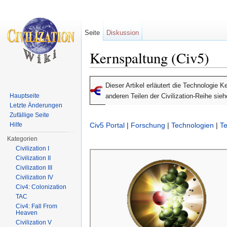
Seite
Diskussion
Kernspaltung (Civ5)
Wechseln zu:
Navigation
,
Suche
Dieser Artikel erläutert die Technologie 
Hauptseite
anderen Teilen der Civilization-Reihe sie
Letzte Änderungen
Zufällige Seite
Hilfe
Civ5 Portal
|
Forschung
|
Technologien
|
T
Kategorien
Civilization I
Civilization II
Civilization III
Civilization IV
Civ4: Colonization
TAC
Civ4: Fall From
Heaven
Civilization V