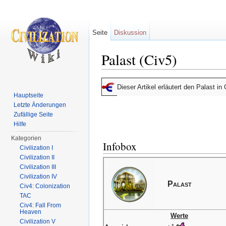
Seite
Diskussion
Palast (Civ5)
Wechseln zu:
Navigation
,
Suche
Dieser Artikel erläutert den Palast i
Hauptseite
Letzte Änderungen
Zufällige Seite
Hilfe
Kategorien
Infobox
Civilization I
Civilization II
Civilization III
Civilization IV
Palast
Civ4: Colonization
TAC
Civ4: Fall From
Heaven
Werte
Civilization V