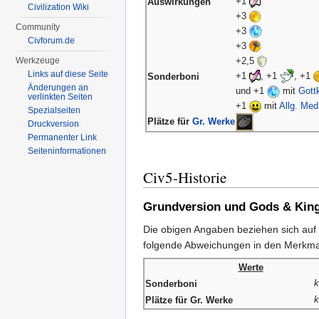
+1
Auswirkungen
Civilization Wiki
+3
Community
+3
Civforum.de
+3
+2,5
Werkzeuge
Links auf diese Seite
+1
, +1
, +1
Sonderboni
Änderungen an
und +1
mit
Gott
verlinkten Seiten
+1
mit
Allg. Med
Spezialseiten
Plätze für
Gr. Werke
Druckversion
Permanenter Link
Seiten­informationen
Civ5-Historie
Grundversion und Gods & Kin
Die obigen Angaben beziehen sich auf
folgende Abweichungen in den Merkma
Werte
k
Sonderboni
k
Plätze für Gr. Werke