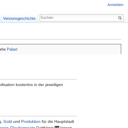
Anmelden
Versionsgeschichte
siehe
Palast
vilisation kostenlos in der jeweiligen
g
,
Gold
und
Produktion
für die Hauptstadt
heon-Glaubenssatz
Gottkönig
lassen