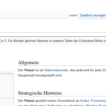
Lesen
Quelltext anzeigen
n Civ 5. Für Wunder gleichen Namens in anderen Teilen der Civilization-Reihe 
Allgemein
Der
Palast
ist ein
Nationalwunder
, das jederzeit für jede Zi
Hauptstadt bereitgestellt wird.
Strategische Hinweise
Der
Palast
gewährt einen Grundstock an
Kultur
,
Forschun
um den Start einer Zivilisation zu erleichtern. Mit dem
Pant